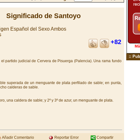
Significado de Santoyo
rigen Español del Sexo Ambos
s
+82
Má
:: Pub
 el partido judicial de Cervera de Pisuerga (Palencia). Una rama fundo
ble superada de un menguante de plata perfilado de sable; en punta,
ocho calderas de sable.
ro, una caldera de sable; y 2º y 3º de azur, un menguante de plata.
Añadir Comentario
Reportar Error
Compartir