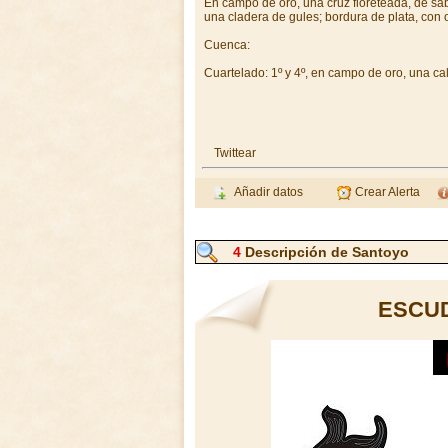
En campo de oro, una cruz floreteada, de sab
una cladera de gules; bordura de plata, con 
Cuenca:
Cuartelado: 1º y 4º, en campo de oro, una ca
Twittear
Añadir datos
Crear Alerta
4
Descripción de Santoyo
ESCU