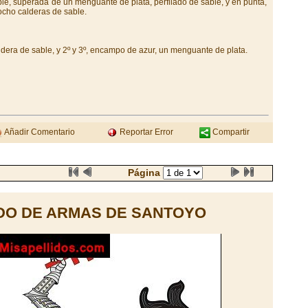
le, superada de un menguante de plata, perfilado de sable, y en punta,
ocho calderas de sable.
ldera de sable, y 2º y 3º, encampo de azur, un menguante de plata.
Añadir Comentario
Reportar Error
Compartir
Página
DO DE ARMAS DE SANTOYO