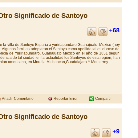
Otro Significado de Santoyo
+68
de la villa de Santoyo España a yuririapundaro Guanajuato, Mexico (hoy
s. Algunas familias adoptaron el Santoyo como apellido tal es el caso de
encia de Yuririapundaro, Guanajuato Mexico en el año de 1851 segun
idencia de tal ciudad. en la actualidad los Santoyos de esta región, han
 union americana, en Morelia Michoacan,Guadalajara Y Monterrey
Añadir Comentario
Reportar Error
Compartir
Otro Significado de Santoyo
+9