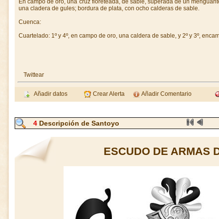
En campo de oro, una cruz floreteada, de sable, superada de un menguante 
una cladera de gules; bordura de plata, con ocho calderas de sable.
Cuenca:
Cuartelado: 1º y 4º, en campo de oro, una caldera de sable, y 2º y 3º, enc
Twittear
Añadir datos
Crear Alerta
Añadir Comentario
4
Descripción de Santoyo
ESCUDO DE ARMAS 