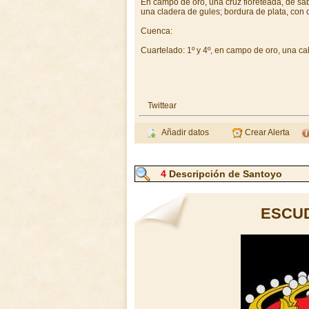
En campo de oro, una cruz floreteada, de sab
una cladera de gules; bordura de plata, con 
Cuenca:
Cuartelado: 1º y 4º, en campo de oro, una ca
Twittear
Añadir datos
Crear Alerta
4
Descripción de Santoyo
ESCU