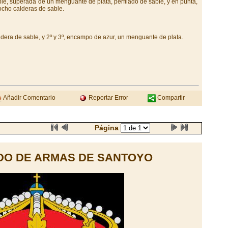
le, superada de un menguante de plata, perfilado de sable, y en punta,
ocho calderas de sable.
ldera de sable, y 2º y 3º, encampo de azur, un menguante de plata.
Añadir Comentario
Reportar Error
Compartir
Página
DO DE ARMAS DE SANTOYO