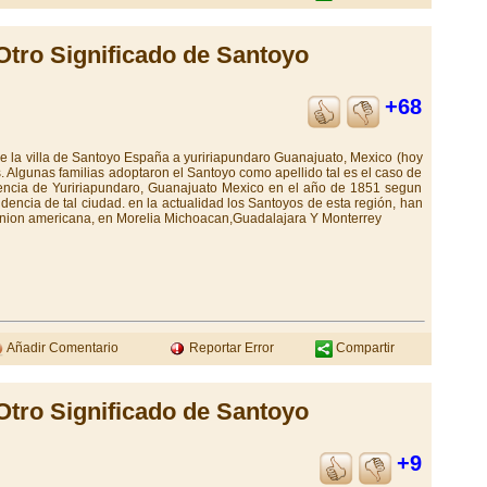
Otro Significado de Santoyo
+68
de la villa de Santoyo España a yuririapundaro Guanajuato, Mexico (hoy
s. Algunas familias adoptaron el Santoyo como apellido tal es el caso de
encia de Yuririapundaro, Guanajuato Mexico en el año de 1851 segun
idencia de tal ciudad. en la actualidad los Santoyos de esta región, han
 union americana, en Morelia Michoacan,Guadalajara Y Monterrey
Añadir Comentario
Reportar Error
Compartir
Otro Significado de Santoyo
+9