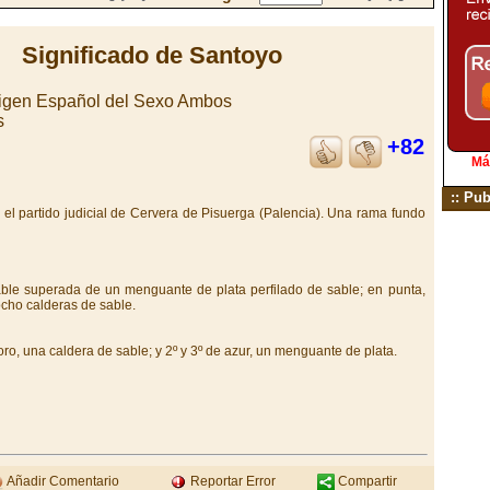
Significado de Santoyo
rigen Español del Sexo Ambos
s
+82
Má
:: Pub
 el partido judicial de Cervera de Pisuerga (Palencia). Una rama fundo
ble superada de un menguante de plata perfilado de sable; en punta,
ocho calderas de sable.
ro, una caldera de sable; y 2º y 3º de azur, un menguante de plata.
Añadir Comentario
Reportar Error
Compartir