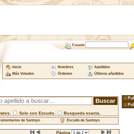
Usuario
Inicio
Nombres
Apellidos
Más Votados
Órdenes
Últimos añadidos
:: Pu
:: Pu
Datos.
Solo con Escudo.
Busqueda exacta.
omentarios de Santoyo
Escudo de Santoyo
Página