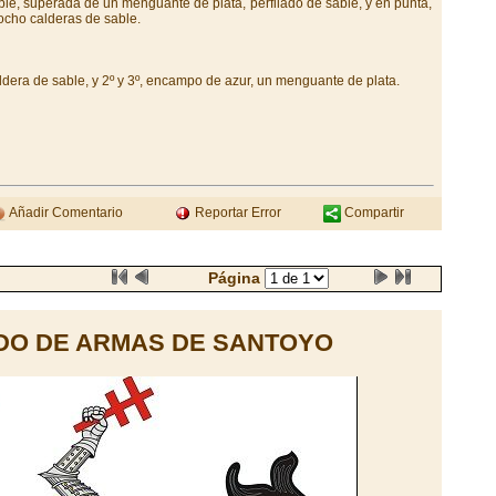
ble, superada de un menguante de plata, perfilado de sable, y en punta,
ocho calderas de sable.
ldera de sable, y 2º y 3º, encampo de azur, un menguante de plata.
Añadir Comentario
Reportar Error
Compartir
Página
DO DE ARMAS DE SANTOYO