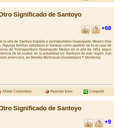
Otro Significado de Santoyo
+68
 de la villa de Santoyo España a yuririapundaro Guanajuato, Mexico (hoy
s. Algunas familias adoptaron el Santoyo como apellido tal es el caso de
encia de Yuririapundaro, Guanajuato Mexico en el año de 1851 segun
idencia de tal ciudad. en la actualidad los Santoyos de esta región, han
a union americana, en Morelia Michoacan,Guadalajara Y Monterrey
Añadir Comentario
Reportar Error
Compartir
Otro Significado de Santoyo
+9