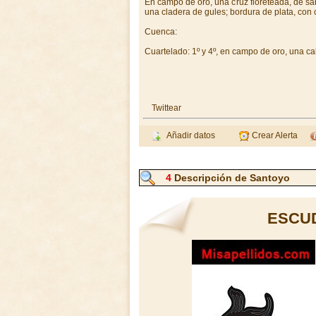
En campo de oro, una cruz floreteada, de sa
una cladera de gules; bordura de plata, con 
Cuenca:
Cuartelado: 1º y 4º, en campo de oro, una ca
Twittear
Añadir datos
Crear Alerta
4
Descripción de Santoyo
ESCU