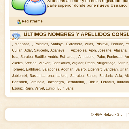
Si deseas acceder y no estás registrado, pue
parte superior donde pone
nuevo Usuario
.
Registrarme
ÚLTIMOS NOMBRES Y APELLIDOS CONS
,
Moncada
,
,
Palacios
,
Santoyo
,
Extremera
,
Arias
,
Pristavu
,
Pedride
,
Y
Cullan
,
Adar
,
Saucedo
,
Aganeye
,
,
,
Aizpeolea
,
Ajon
,
Joseane
,
Alasana
,
Issa
,
Saraiba
,
Badillo
,
Andric
,
Estillares
,
,
Annabelle
,
Pabo
,
Fontestad
,
An
Aketza
,
Arecida
,
Vilavert
,
Bochkariov
,
Argider
,
Prada
,
Arrigorriaga
,
Astrain
Tornero
,
Ealhhard
,
Balagones
,
Aodhan
,
Balero
,
Ligenfert
,
Bandean
,
Urian
Jablonski
,
Sasiambarrena
,
Laforet
,
Sarratea
,
Banos
,
Bardaric
,
Asla
,
Al
Bensaleh
,
Ferrusola
,
Bocanegra
,
Bernardino
,
,
Birkita
,
Ferdaus
,
Jaurald
Ezquiz
,
Rajih
,
Velvet
,
Lumbi
,
Buir
,
Sanz
||
© HGM Network S.L.