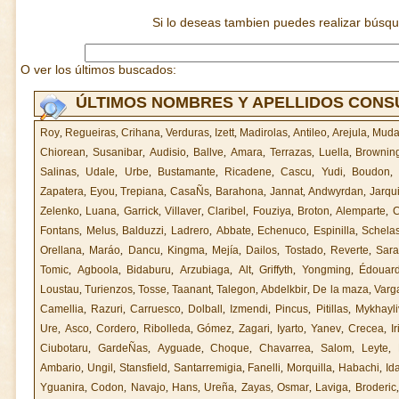
Si lo deseas tambien puedes realizar búsq
O ver los últimos buscados:
ÚLTIMOS NOMBRES Y APELLIDOS CON
Roy
,
Regueiras
,
Crihana
,
Verduras
,
Izett
,
Madirolas
,
Antileo
,
Arejula
,
Muda
Chiorean
,
Susanibar
,
Audisio
,
Ballve
,
Amara
,
Terrazas
,
Luella
,
Brownin
Salinas
,
Udale
,
Urbe
,
Bustamante
,
Ricadene
,
Cascu
,
Yudi
,
Boudon
,
Zapatera
,
Eyou
,
Trepiana
,
CasaÑs
,
Barahona
,
Jannat
,
Andwyrdan
,
Jarqu
Zelenko
,
Luana
,
Garrick
,
Villaver
,
Claribel
,
Fouziya
,
Broton
,
Alemparte
,
C
Fontans
,
Melus
,
Balduzzi
,
Ladrero
,
Abbate
,
Echenuco
,
Espinilla
,
Schelas
Orellana
,
Maráo
,
Dancu
,
Kingma
,
Mejía
,
Dailos
,
Tostado
,
Reverte
,
Sara
Tomic
,
Agboola
,
Bidaburu
,
Arzubiaga
,
Alt
,
Griffyth
,
Yongming
,
Édouar
Loustau
,
Turienzos
,
Tosse
,
Taanant
,
Talegon
,
Abdelkbir
,
De la maza
,
Varg
Camellia
,
Razuri
,
Carruesco
,
Dolball
,
Izmendi
,
Pincus
,
Pitillas
,
Mykhayli
Ure
,
Asco
,
Cordero
,
Ribolleda
,
Gómez
,
Zagari
,
Iyarto
,
Yanev
,
Crecea
,
Ir
Ciubotaru
,
GardeÑas
,
Ayguade
,
Choque
,
Chavarrea
,
Salom
,
Leyte
,
Ambario
,
Ungil
,
Stansfield
,
Santarremigia
,
Fanelli
,
Morquilla
,
Habachi
,
Id
Yguanira
,
Codon
,
Navajo
,
Hans
,
Ureña
,
Zayas
,
Osmar
,
Laviga
,
Broderic