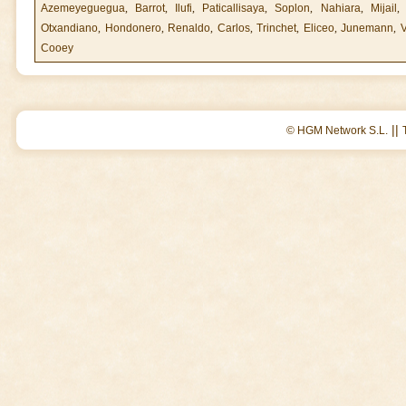
Azemeyeguegua
,
Barrot
,
Ilufi
,
Paticallisaya
,
Soplon
,
Nahiara
,
Mijail
Otxandiano
,
Hondonero
,
Renaldo
,
Carlos
,
Trinchet
,
Eliceo
,
Junemann
,
V
Cooey
||
© HGM Network S.L.