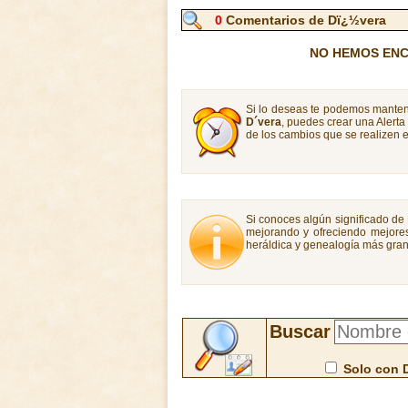
0
Comentarios de Dï¿½vera
NO HEMOS ENC
Si lo deseas te podemos manten
D´vera
, puedes crear una Alert
de los cambios que se realizen e
Si conoces algún significado de 
mejorando y ofreciendo mejores
heráldica y genealogía más gran
Buscar
Solo con 