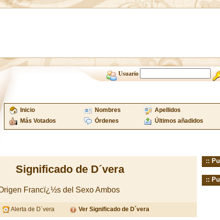
Usuario
Inicio
Nombres
Apellidos
Más Votados
Órdenes
Últimos añadidos
:: Pu
Significado de D´vera
:: Pu
 Origen Francï¿½s del Sexo Ambos
Alerta de D´vera
Ver Significado de D´vera