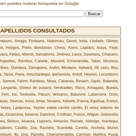
bien puedes realizar búsqueda en Google:
 APELLIDOS CONSULTADOS
mdouni
,
Amago
,
Fontayne
,
Habernau
,
Genet
,
Isola
,
Lindado
,
Glimes
,
lo
,
Hedges
,
Prieto
,
Bendahan
,
Chevy
,
Acero
,
Lapidos
,
Araya
,
Faqir
,
vaca
,
Felipa
,
Alberdi
,
Salvadores
,
Jiménez
,
Laura
,
Guaimara
,
Chaparro
,
Arguelles
,
Ramírez
,
Calvete
,
Maxximi
,
Echemendia
,
Talon
,
Nicolasa
,
tinez
,
Quintana
,
Zanoguera
,
Andro
,
Montane
,
Aylward
,
Gil cano
,
Bou
,
a
,
Taisia
,
Parra
,
Amuchastegui
,
Ipeñarrieta
,
Ardolf
,
Heynes
,
Lecumberri
,
l
,
Samuel
,
Fahmi
,
Rainbow
,
Moya
,
Cabanas
,
Rexach
,
Ugutz
,
Batanete
,
,
Langarita
,
Gómez de puijano
,
Verstraeten
,
Rizzo
,
Arriagada
,
Buetas
,
,
Fern
,
Irai
,
Tordesilla
,
Paluch
,
Velizarov
,
Baturone
,
Labarcena
,
Ocón
,
asau
,
Sibecas
,
Ivova
,
Izmar
,
Sevares
,
Ashanti
,
D'anna
,
Equihua
,
Evelyn
,
,
Yebes
,
Lastanosa
,
Yazmin estela carrillo carrillo
,
El virrey antonio de
as
,
Escarcena
,
Irasema
,
Danchov
,
Cristhian
,
France
,
Artigue
,
Gobrevilla
,
bea
,
Belous
,
Alcausa
,
Lupascu
,
Almazán
,
Reixats
,
Aldridge
,
Arantegui
,
llafanes
,
Castillo
,
Zoa
,
Rachele
,
Scardetta
,
Cerella
,
Ancheta
,
Muriel
,
hmouni
,
Itu
,
Uria
,
Parrella
,
Charramendieta
,
Carnicer
,
Marlina
,
Puyal
,