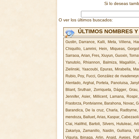
Si lo deseas tam
O ver los últimos buscados:
ÚLTIMOS NOMBRES Y
Gustin
,
Darrance
,
Kalli
,
Meta
,
Villena
,
Ha
Chiquillo
,
Lamrini
,
Hein
,
Miqueas
,
Gorgol
Sarraoa
,
Arian
,
Fres
,
Xiuyun
,
Guoxin
,
Torna
Yanutolo
,
Rhiannon
,
Balmiza
,
Magallón
,
Zielinski
,
Yaacoubi
,
Epuras
,
Mirabella
,
Mar
Rubio
,
Poy
,
Fucci
,
González de rivadeneyr
Alentado
,
Arghal
,
Portela
,
Panoluisa
,
Jany
Bliant
,
Sruthair
,
Zorriqueta
,
Dágger
,
Grau
Jennifer
,
Asier
,
Millicent
,
Lamana
,
Rospir
Frastorza
,
Pontvianne
,
Barahona
,
Novac
,
G
Barandica
,
De la cruz
,
Charla
,
Radbyrne
mendoza
,
Balluet
,
Arias
,
Kaspar
,
Cabezaoli
Clai
,
Halifrid
,
Bartoli
,
Silvers
,
Hutuleac
,
Ar
Zakariya
,
Zamanillo
,
Naidin
,
Gulliana
,
Vi
Viguria
,
Ibinaga
,
Arlin
,
Anaid
,
Ayejes
,
Ra