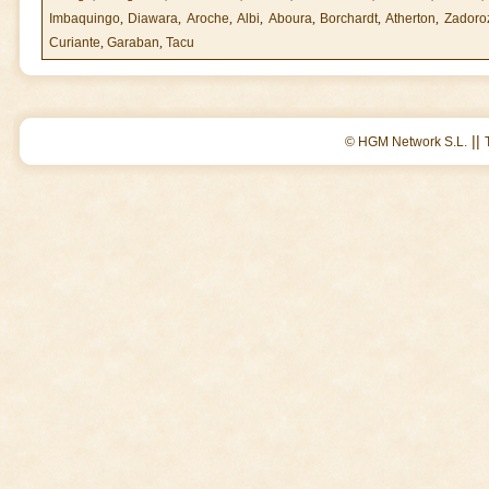
Imbaquingo
,
Diawara
,
Aroche
,
Albi
,
Aboura
,
Borchardt
,
Atherton
,
Zadoro
Curiante
,
Garaban
,
Tacu
||
© HGM Network S.L.