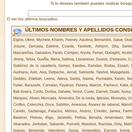
Si lo deseas tambien puedes realizar búsq
O ver los últimos buscados:
ÚLTIMOS NOMBRES Y APELLIDOS CON
Elgine
,
Obrer
,
Mychele
,
Kharim
,
Feeney
,
Aquilina
,
Bernardini
,
Sabar
,
Oval
Josune
,
Zancada
,
Edeline
,
Coarite
,
Yamileth
,
Ashlynn
,
Zilia
,
Sanle
Mascareñas
,
Gabaldon
,
Farah
,
Corrigan
,
Arzola
,
Ferrari
,
Ouriaghli
,
Alcald
Jimmy
,
Telias
,
GuaÑa
,
Mena
,
Sadosa
,
Llavaneras
,
Duanis
,
D'empaire
,
Ca
Gutiérrez de la cavallería
,
Gomez
,
Kaedee
,
Ramdan
,
Rodas
,
Essam
,
Audriana
,
Asin
,
Aixa
,
Delpeche
,
Jerrall
,
Salmonte
,
Talehot
,
Malagelada
,
Geddes
,
Esteban
,
Leena
,
Adeva
,
Saidia
,
Naima
,
Puchades
,
Kaixin
,
Na
Fuber
,
Barazarte
,
Corvalan
,
Fayanas
,
Pereira
,
Maicon
,
Pacheco
,
Katia
,
Ball llosera
,
Contu
,
Dorbia
,
Galvete
,
Yerovi
,
Cueto
,
Darnell
,
Ouabi
,
Aizea
Marquez
,
Alisen
,
Moncada
,
Almendra
,
De la cerda
,
Iglesias
,
Moneyba
,
Ur
Crofton
,
Colecchia
,
Doce
,
Sabillon
,
Amescua
,
Álvarez de rabanal
,
Manc
Canido
,
Gaztanaga
,
Palacios
,
Mónico
,
Arróniz
,
Chester
,
Jamea
,
Farn
Balairon
,
Pletosu
,
Iñigo
,
Jaramillo
,
Pellisa
,
Benalia
,
Armendariz
,
Mo
Abanades
,
Jonhatan
,
Sabando
,
Puricelli
,
Massioui
,
Rachida
,
Doly
,
Malli
Arango
,
Bergondo
,
Valentines
,
Goma
,
Armendáriz
,
Earnest
,
Kelsie