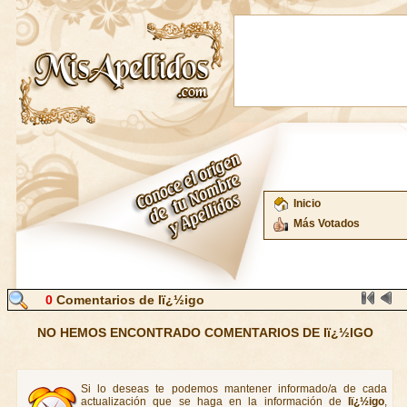
Inicio
Más Votados
0
Comentarios de Iï¿½igo
NO HEMOS ENCONTRADO COMENTARIOS DE Iï¿½IGO
Si lo deseas te podemos mantener informado/a de cada
actualización que se haga en la información de
Iï¿½igo
,