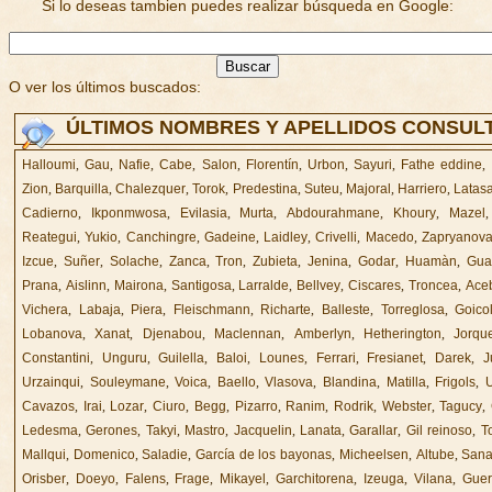
Si lo deseas tambien puedes realizar búsqueda en Google:
O ver los últimos buscados:
ÚLTIMOS NOMBRES Y APELLIDOS CONSUL
Halloumi
,
Gau
,
Nafie
,
Cabe
,
Salon
,
Florentín
,
Urbon
,
Sayuri
,
Fathe eddine
,
Zion
,
Barquilla
,
Chalezquer
,
Torok
,
Predestina
,
Suteu
,
Majoral
,
Harriero
,
Latas
Cadierno
,
Ikponmwosa
,
Evilasia
,
Murta
,
Abdourahmane
,
Khoury
,
Mazel
Reategui
,
Yukio
,
Canchingre
,
Gadeine
,
Laidley
,
Crivelli
,
Macedo
,
Zapryanov
Izcue
,
Suñer
,
Solache
,
Zanca
,
Tron
,
Zubieta
,
Jenina
,
Godar
,
Huamàn
,
Gua
Prana
,
Aislinn
,
Mairona
,
Santigosa
,
Larralde
,
Bellvey
,
Ciscares
,
Troncea
,
Ace
Vichera
,
Labaja
,
Piera
,
Fleischmann
,
Richarte
,
Balleste
,
Torreglosa
,
Goico
Lobanova
,
Xanat
,
Djenabou
,
Maclennan
,
Amberlyn
,
Hetherington
,
Jorqu
Constantini
,
Unguru
,
Guilella
,
Baloi
,
Lounes
,
Ferrari
,
Fresianet
,
Darek
,
J
Urzainqui
,
Souleymane
,
Voica
,
Baello
,
Vlasova
,
Blandina
,
Matilla
,
Frigols
,
U
Cavazos
,
Irai
,
Lozar
,
Ciuro
,
Begg
,
Pizarro
,
Ranim
,
Rodrik
,
Webster
,
Tagucy
,
Ledesma
,
Gerones
,
Takyi
,
Mastro
,
Jacquelin
,
Lanata
,
Garallar
,
Gil reinoso
,
T
Mallqui
,
Domenico
,
Saladie
,
García de los bayonas
,
Micheelsen
,
Altube
,
Sana
Orisber
,
Doeyo
,
Falens
,
Frage
,
Mikayel
,
Garchitorena
,
Izeuga
,
Vilana
,
Guer