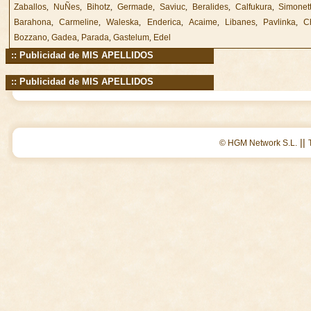
Zaballos
,
NuÑes
,
Bihotz
,
Germade
,
Saviuc
,
Beralides
,
Calfukura
,
Simonett
Barahona
,
Carmeline
,
Waleska
,
Enderica
,
Acaime
,
Libanes
,
Pavlinka
,
C
Bozzano
,
Gadea
,
Parada
,
Gastelum
,
Edel
:: Publicidad de MIS APELLIDOS
:: Publicidad de MIS APELLIDOS
||
© HGM Network S.L.