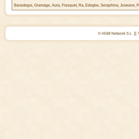
Barastegui
,
Gramage
,
Aura
,
Frasquet
,
Ra
,
Edegbe
,
Seraphina
,
Joseane
,
P
||
© HGM Network S.L.