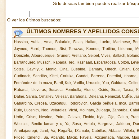
Si lo deseas tambien puedes realizar búsq
O ver los últimos buscados:
ÚLTIMOS NOMBRES Y APELLIDOS CON
Hassiba
,
Aubia
,
Amat
,
Balariaín
,
Fatas
,
Haitao
,
Lueiro
,
Martinese
,
Ben
Jaymee
,
Farré
,
Thomen
,
Sisí
,
Terrazas
,
Kennett
,
Troitiño
,
Lirienne
,
M
Donizete
,
Alburquerque
,
Grunert
,
Arellano
,
Seipel
,
Vives
,
Ballach
,
Bolañ
Barranquero
,
Musach
,
Rabada
,
Ted
,
Rashaad
,
Esparragoza
,
Colton
,
Levi
Sotes
,
Gavrilyuk
,
Monio
,
Gina
,
Guebide
,
Damary
,
Ulrech
,
Ghian
,
Bot
Cudinach
,
Sandiás
,
Kittel
,
Corluka
,
Gandol
,
Barreno
,
Paterlini
,
Iribarne
,
Fernández de la maza
,
Barril
,
Kuk
,
Varilla
,
Urrusolo
,
Yoo
,
Galduroz
,
Celin
Rabanal
,
Lloveras
,
Susaeta
,
Fombella
,
Atomei
,
Osiris
,
Sirats
,
Tacea
,
K
Dafne
,
Sansa
,
O'malley
,
Velesar
,
Barahona
,
Deleanu
,
Remezal
,
CuÑe
,
Ja
Gabardino
,
Crecea
,
Uzacetgui
,
Todorovich
,
García peñuela
,
Inca
,
Barri
Rule
,
Lucenith
,
Neo
,
Velardiez
,
Vichi
,
Molinary
,
Zuloaga
,
Zanouba
,
Cala
Urdin
,
Griset
,
Nesrine
,
Patru
,
Calaza
,
Firvida
,
Kyle
,
Gijo
,
Galup
,
Pran
Woolcott
,
Benito lamas y u
,
Ya
,
Sosa
,
Arriola
,
Hargrove
,
Jaldoun
,
Da
Arroitajauregi
,
Jarel
,
Va
,
RegaÑa
,
D'amato
,
Cabillas
,
Abbate
,
Villela
,
B
Piloso
,
Izmendi
,
Sa
,
Abando
,
Macip
,
Favela
,
Azcuenaga
,
Macipe
,
Mas