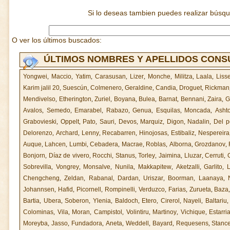
Si lo deseas tambien puedes realizar búsq
O ver los últimos buscados:
ÚLTIMOS NOMBRES Y APELLIDOS CON
Yongwei
,
Maccio
,
Yatim
,
Carasusan
,
Lizer
,
Monche
,
Militza
,
Laala
,
Lisse
Karim jalil 20
,
Suescún
,
Colmenero
,
Geraldine
,
Candia
,
Droguet
,
Rickman
Mendivelso
,
Etherington
,
Zuriel
,
Boyana
,
Bulea
,
Barnat
,
Bennani
,
Zaira
,
G
Avalos
,
Semedo
,
Emarabel
,
Rabazo
,
Genua
,
Esquilas
,
Moncada
,
Asht
Grabovieski
,
Oppelt
,
Pato
,
Sauri
,
Devos
,
Marquiz
,
Digon
,
Nadalin
,
Del po
Delorenzo
,
Archard
,
Lenny
,
Recabarren
,
Hinojosas
,
Estibaliz
,
Nespereira
Auque
,
Lahcen
,
Lumbi
,
Cebadera
,
Macrae
,
Roblas
,
Alborna
,
Grozdanov
,
Bonjorn
,
Díaz de vivero
,
Rocchi
,
Stanus
,
Torley
,
Jaimina
,
Lluzar
,
Cerruti
,
Sobrevilla
,
Vongrey
,
Monsalve
,
Nunila
,
Makkapitew
,
Aketzalli
,
Garlito
,
Chengcheng
,
Zeldan
,
Rabanal
,
Dardan
,
Uriszar
,
Boorman
,
Laanaya
,
Johannsen
,
Hafid
,
Picornell
,
Rompinelli
,
Verduzco
,
Farias
,
Zurueta
,
Baza
Bartia
,
Ubera
,
Soberon
,
Ylenia
,
Baldoch
,
Etero
,
Cirerol
,
Nayeli
,
Baltariu
Colominas
,
Vila
,
Moran
,
Campistol
,
Volintiru
,
Martinoy
,
Vichique
,
Estarri
Moreyba
,
Jasso
,
Fundadora
,
Aneta
,
Weddell
,
Bayard
,
Requesens
,
Stanc