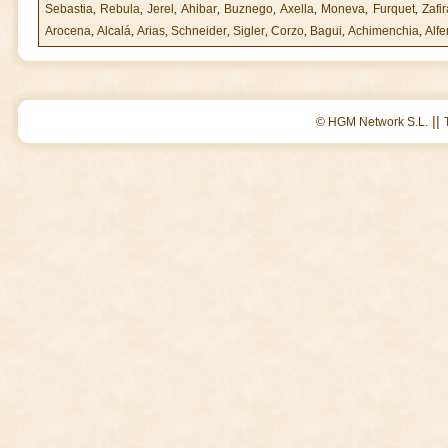
Sebastia
,
Rebula
,
Jerel
,
Ahibar
,
Buznego
,
Axella
,
Moneva
,
Furquet
,
Zafi
Arocena
,
Alcalá
,
Arias
,
Schneider
,
Sigler
,
Corzo
,
Bagui
,
Achimenchia
,
Alfe
||
© HGM Network S.L.