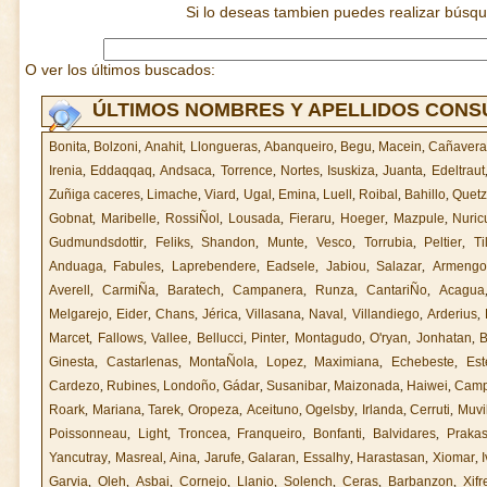
Si lo deseas tambien puedes realizar búsq
O ver los últimos buscados:
ÚLTIMOS NOMBRES Y APELLIDOS CON
Bonita
,
Bolzoni
,
Anahit
,
Llongueras
,
Abanqueiro
,
Begu
,
Macein
,
Cañavera
Irenia
,
Eddaqqaq
,
Andsaca
,
Torrence
,
Nortes
,
Isuskiza
,
Juanta
,
Edeltraut
Zuñiga caceres
,
Limache
,
Viard
,
Ugal
,
Emina
,
Luell
,
Roibal
,
Bahillo
,
Quetz
Gobnat
,
Maribelle
,
RossiÑol
,
Lousada
,
Fieraru
,
Hoeger
,
Mazpule
,
Nuri
Gudmundsdottir
,
Feliks
,
Shandon
,
Munte
,
Vesco
,
Torrubia
,
Peltier
,
Ti
Anduaga
,
Fabules
,
Laprebendere
,
Eadsele
,
Jabiou
,
Salazar
,
Armengo
Averell
,
CarmiÑa
,
Baratech
,
Campanera
,
Runza
,
CantariÑo
,
Acagua
Melgarejo
,
Eider
,
Chans
,
Jérica
,
Villasana
,
Naval
,
Villandiego
,
Arderius
,
Marcet
,
Fallows
,
Vallee
,
Bellucci
,
Pinter
,
Montagudo
,
O'ryan
,
Jonhatan
,
B
Ginesta
,
Castarlenas
,
MontaÑola
,
Lopez
,
Maximiana
,
Echebeste
,
Est
Cardezo
,
Rubines
,
Londoño
,
Gádar
,
Susanibar
,
Maizonada
,
Haiwei
,
Camp
Roark
,
Mariana
,
Tarek
,
Oropeza
,
Aceituno
,
Ogelsby
,
Irlanda
,
Cerruti
,
Muvi
Poissonneau
,
Light
,
Troncea
,
Franqueiro
,
Bonfanti
,
Balvidares
,
Praka
Yancutray
,
Masreal
,
Aina
,
Jarufe
,
Galaran
,
Essalhy
,
Harastasan
,
Xiomar
,
Garvia
,
Oleh
,
Asbai
,
Cornejo
,
Llanio
,
Solench
,
Ceras
,
Barbanzon
,
Xifr