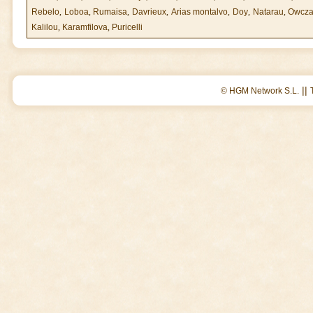
Rebelo
,
Loboa
,
Rumaisa
,
Davrieux
,
Arias montalvo
,
Doy
,
Natarau
,
Owcza
Kalilou
,
Karamfilova
,
Puricelli
||
© HGM Network S.L.