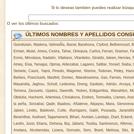
Si lo deseas tambien puedes realizar búsq
O ver los últimos buscados:
ÚLTIMOS NOMBRES Y APELLIDOS CON
Guindulain
,
Madena
,
ValimaÑa
,
Banal
,
Barahona
,
Clyford
,
Bethencourt
,
B
Erman
,
Muiel
,
Amou
,
Cesira
,
Tahar
,
Orrequia
,
Carlos
,
Ferrari
,
Gramun
,
F
Ennis
,
Miroslava
,
Nadalin
,
Vitaliano
,
Vilardebo
,
Giraldo
,
Isleen
,
Hervías
,
Amey
,
Eisa
,
Yanagui
,
Oprisa
,
Aldezabal
,
Lagares
,
Safdar
,
Yossef
,
Siaba
,
Semele
,
Cauni
,
Yapsi
,
Pinedo
,
Wagener
,
Nisrine
,
Todoran
,
Petey
,
Han
Barbes
,
Franciszek
,
Masfret
,
Domec
,
Maestroarena
,
Gas
,
Farrais
,
Honor
Mayandia
,
Jaghou
,
Schult
,
Ledesma
,
Dreng
,
Gastiain
,
Adrián
,
Arcaya
,
Ternera
,
Zarzuelo
,
Ujados
,
Gwenith
,
Yedres
,
Estigarribia
,
Wanahton
,
Mi
Obdulia
,
Hachemi
,
Artemisia
,
Cholakova
,
Endres
,
Torrealba
,
Llames
,
Ara
la peña
,
Sorzabal
,
Qadir
,
Baabou
,
Añaterve
,
Abjayou
,
Mara
,
Genoveva
Jaben
,
Lindio
,
Baldovin
,
Colle
,
Iñurrigarro
,
Gabli
,
Pousada
,
Jarandill
Besenthal
,
Audivert
,
Tagamanent
,
Bihari
,
Acelain
,
Landajo
,
Diart
,
Eckerd
Lardin
,
Jussi
,
Eliana
,
Dehesa
,
Buj
,
Jabariz
,
Touiba
,
Sanlorenzo
,
Alfonso
Anetara
,
Alcobendas
,
Lizana
,
Gonzalo
,
Sero
,
Brant
,
Melissa
,
Silo
,
B