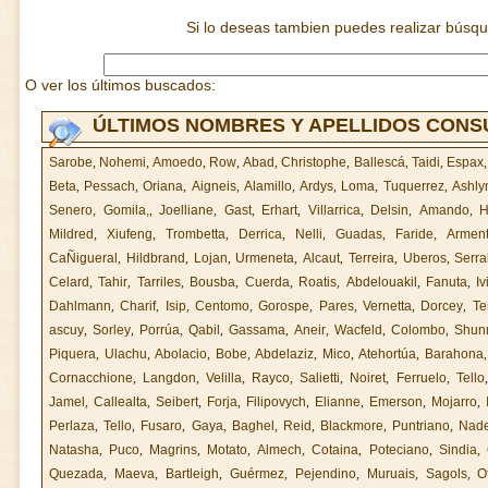
Si lo deseas tambien puedes realizar búsq
O ver los últimos buscados:
ÚLTIMOS NOMBRES Y APELLIDOS CON
Sarobe
,
Nohemi
,
Amoedo
,
Row
,
Abad
,
Christophe
,
Ballescá
,
Taidi
,
Espax
Beta
,
Pessach
,
Oriana
,
Aigneis
,
Alamillo
,
Ardys
,
Loma
,
Tuquerrez
,
Ashly
Senero
,
Gomila,
,
Joelliane
,
Gast
,
Erhart
,
Villarrica
,
Delsin
,
Amando
,
H
Mildred
,
Xiufeng
,
Trombetta
,
Derrica
,
Nelli
,
Guadas
,
Faride
,
Armen
CaÑigueral
,
Hildbrand
,
Lojan
,
Urmeneta
,
Alcaut
,
Terreira
,
Uberos
,
Serra
Celard
,
Tahir
,
Tarriles
,
Bousba
,
Cuerda
,
Roatis
,
Abdelouakil
,
Fanuta
,
Iv
Dahlmann
,
Charif
,
Isip
,
Centomo
,
Gorospe
,
Pares
,
Vernetta
,
Dorcey
,
T
ascuy
,
Sorley
,
Porrúa
,
Qabil
,
Gassama
,
Aneir
,
Wacfeld
,
Colombo
,
Shun
Piquera
,
Ulachu
,
Abolacio
,
Bobe
,
Abdelaziz
,
Mico
,
Atehortúa
,
Barahona
Cornacchione
,
Langdon
,
Velilla
,
Rayco
,
Salietti
,
Noiret
,
Ferruelo
,
Tello
Jamel
,
Callealta
,
Seibert
,
Forja
,
Filipovych
,
Elianne
,
Emerson
,
Mojarro
,
Perlaza
,
Tello
,
Fusaro
,
Gaya
,
Baghel
,
Reid
,
Blackmore
,
Puntriano
,
Nad
Natasha
,
Puco
,
Magrins
,
Motato
,
Almech
,
Cotaina
,
Poteciano
,
Sindia
,
Quezada
,
Maeva
,
Bartleigh
,
Guérmez
,
Pejendino
,
Muruais
,
Sagols
,
O