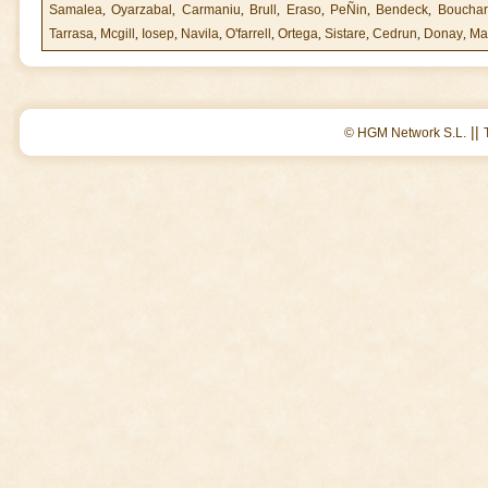
Samalea
,
Oyarzabal
,
Carmaniu
,
Brull
,
Eraso
,
PeÑin
,
Bendeck
,
Bouchar
Tarrasa
,
Mcgill
,
Iosep
,
Navila
,
O'farrell
,
Ortega
,
Sistare
,
Cedrun
,
Donay
,
Ma
||
© HGM Network S.L.