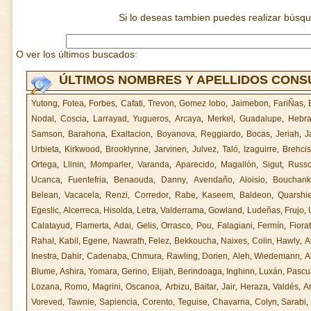
Si lo deseas tambien puedes realizar búsq
O ver los últimos buscados:
ÚLTIMOS NOMBRES Y APELLIDOS CON
Yutong
,
Fotea
,
Forbes
,
Cafati
,
Trevon
,
Gomez lobo
,
Jaimebon
,
FariÑas
,
Nodal
,
Coscia
,
Larrayad
,
Yugueros
,
Arcaya
,
Merkel
,
Guadalupe
,
Hebra
Samson
,
Barahona
,
Exaltacion
,
Boyanova
,
Reggiardo
,
Bocas
,
Jeriah
,
J
Urbieta
,
Kirkwood
,
Brooklynne
,
Jarvinen
,
Julvez
,
Taló
,
Izaguirre
,
Brehcis
Ortega
,
Llinin
,
Momparler
,
Varanda
,
Aparecido
,
Magallón
,
Sigut
,
Russ
Ucanca
,
Fuentefria
,
Benaouda
,
Danny
,
Avendaño
,
Aloisio
,
Bouchank
Belean
,
Vacacela
,
Renzi
,
Corredor
,
Rabe
,
Kaseem
,
Baldeon
,
Quarshi
Egeslic
,
Alcerreca
,
Hisolda
,
Letra
,
Valderrama
,
Gowland
,
Ludeñas
,
Frujo
,
Calatayud
,
Flamerta
,
Adai
,
Gelis
,
Orrasco
,
Pou
,
Falagiani
,
Fermín
,
Fiorat
Rahal
,
Kabil
,
Egene
,
Nawrath
,
Felez
,
Bekkoucha
,
Naixes
,
Colin
,
Hawly
,
A
Inestra
,
Dahir
,
Cadenaba
,
Chmura
,
Rawling
,
Dorien
,
Aleh
,
Wiedemann
,
A
Blume
,
Ashira
,
Yomara
,
Gerino
,
Elijah
,
Berindoaga
,
Inghinn
,
Luxán
,
Pascu
Lozana
,
Romo
,
Magrini
,
Oscanoa
,
Arbizu
,
Baitar
,
Jair
,
Heraza
,
Valdés
,
A
Voreved
,
Tawnie
,
Sapiencia
,
Corento
,
Teguise
,
Chavarria
,
Colyn
,
Sarabi