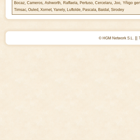
Bocaz
,
Cameros
,
Ashworth
,
Raffaela
,
Pertuso
,
Cercelaru
,
Joo
,
Yñigo gen
Timsac
,
Ouled
,
Xornet
,
Yanely
,
Luftolde
,
Pascala
,
Baidal
,
Sirodey
||
© HGM Network S.L.