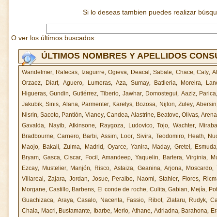
Si lo deseas tambien puedes realizar búsq
O ver los últimos buscados:
ÚLTIMOS NOMBRES Y APELLIDOS CON
Wandelmer
,
Rafecas
,
Izaguirre
,
Ogieva
,
Deacal
,
Sabate
,
Chace
,
Caty
,
A
Orzaez
,
Diart
,
Aguero
,
Lumeras
,
Aza
,
Sumay
,
Batlleria
,
Moreira
,
Lan
Higueras
,
Gundin
,
Gutiérrez
,
Tiberio
,
Jawhar
,
Domostegui
,
Aaziz
,
Parica
Jakubik
,
Sinis
,
Alana
,
Parmenter
,
Karelys
,
Bozosa
,
Nijlon
,
Zuley
,
Abersin
Nisrin
,
Sacoto
,
Pantión
,
Vianey
,
Candea
,
Alastrine
,
Beatove
,
Olivas
,
Arena
Gavalda
,
Nayib
,
Atkinsone
,
Raygoza
,
Ludovico
,
Tojo
,
Wachter
,
Miraba
Bradbourne
,
Carnero
,
Barbi
,
Assim
,
Loor
,
Sivira
,
Teodomiro
,
Heath
,
Nu
Maojo
,
Bakali
,
Zulma
,
Madrid
,
Oyarce
,
Yanira
,
Maday
,
Gretel
,
Esmuda
Bryam
,
Gasca
,
Ciscar
,
Focil
,
Amandeep
,
Yaquelin
,
Bartera
,
Virginia
,
Mu
Ezcay
,
Mustelier
,
Manjón
,
Risco
,
Astaiza
,
Geanina
,
Arjona
,
Moscardo
,
Villareal
,
Zajara
,
Jordan
,
Josue
,
Peralbo
,
Naomi
,
Stahler
,
Flores
,
Ricm
Morgane
,
Castillo
,
Barbens
,
El conde de roche
,
Culita
,
Gabian
,
Mejía
,
Po
Guachizaca
,
Araya
,
Casalo
,
Nacenta
,
Fassio
,
Ribot
,
Zlataru
,
Rudyk
,
Ca
Chala
,
Macri
,
Bustamante
,
Ibarbe
,
Merlo
,
Athane
,
Adriadna
,
Barahona
,
Er