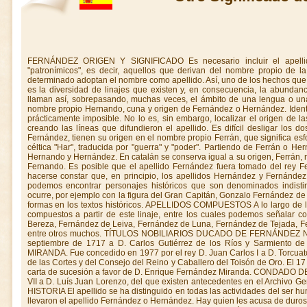
FERNÁNDEZ ORIGEN Y SIGNIFICADO Es necesario incluir el apellido en el gran grupo de los llamados "patronímicos", es decir, aquellos que derivan del nombre propio de la persona que en un momento histórico determinado adoptan el nombre como apellido. Así, uno de los hechos que caracterizan a los apellidos patronímicos es la diversidad de linajes que existen y, en consecuencia, la abundancia de personas que en la actualidad se llaman así, sobrepasando, muchas veces, el ámbito de una lengua o una cultura. Se trata de una derivación del nombre propio Hernando, cuna y origen de Fernández o Hernández. Identificar el primero que usó este apellido es prácticamente imposible. No lo es, sin embargo, localizar el origen de las familias que en distintas regiones irían creando las líneas que difundieron el apellido. Es difícil desligar los dos apellidos ya que ambos, Hernández y Fernández, tienen su origen en el nombre propio Ferrán, que significa esforzado guerrero, derivación de la palabla céltica "Har", traducida por "guerra" y "poder". Partiendo de Ferrán o Hernán, se derivan Fernando y Fernández y Hernando y Hernández. En catalán se conserva igual a su origen, Ferrán, nombre que en castellano se convierte en Fernando. Es posible que el apellido Fernández fuera tomado del rey Fernando. APELLIDOS DERIVADOS Debe hacerse constar que, en principio, los apellidos Hernández y Fernández se confundieron entre sí, de modo que podemos encontrar personajes históricos que son denominados indistintamente Fernández o Hernández. Esto ocurre, por ejemplo con la figura del Gran Capitán, Gonzalo Fernández de Córdoba, que es denominado de las dos formas en los textos históricos. APELLIDOS COMPUESTOS A lo largo de la historia han surgido multitud de linajes compuestos a partir de este linaje, entre los cuales podemos señalar como los más ilustres a los Fernández de Bereza, Fernández de Leiva, Fernández de Luna, Fernández de Tejada, Fernández de Piña y Fernández de Gincio, entre otros muchos. TÍTULOS NOBILIARIOS DUCADO DE FERNÁNDEZ NÚÑEZ. Concedido por Felipe V el 24 de septiembre de 1717 a D. Carlos Gutiérrez de los Ríos y Sarmiento de Sotomayor. DUCADO DE FERNÁNDEZ MIRANDA. Fue concedido en 1977 por el rey D. Juan Carlos I a D. Torcuato Fernández Miranda y Hevia, presidente de las Cortes y del Consejo del Reino y Caballero del Toisón de Oro. El 17 de junio de 1981 se mandó expedir Real carta de sucesión a favor de D. Enrique Fernández Miranda. CONDADO DE FERNÁNDEZ. Concedido por Fernando VII a D. Luís Juan Lorenzo, del que existen antecedentes en el Archivo General del Ministerio de Justicia. LINAJE E HISTORIA El apellido se ha distinguido en todas las actividades del ser humano. Muchos conquistadores españoles llevaron el apellido Fernández o Hernández. Hay quien les acusa de duros, crueles y avariciosos. Lamentablemente es cierto en algunos casos. Pero los historiadores están de acuerdo en que los hubo tan dignos y leales como Fernando de Soto que no sólo pasaba largos ratos acompañando al inca Atahualpa, prisionero de Pizarro, sino que llegó incluso a enseñar a jugar al ajedrez al desventurado emperador y se opuso aún sin éxito, a que Pizarro le hiciese ejecutar. Las ramas del apellido Fernández son muy extensas y las trataremos provincia a provincia. NAVARRA: Se centra en la villa de Espronceda, del partido de Estella. La segunda casa Navarra de este apellido se estableció en la villa de Longuida, partido de Aois. ARAGÓN: Las familias de Aragón tienen su procedencia en las originarias de Navarra. VIZCAYA:Se centra en Álava, repartiéndose en diversas familias: Fernández de Iruela, Fernández de Beraza, Fernández de Leiva, Fernández de Ubago, Fernández de Vicuña y Fernández de Soro. CASTILLA: La más antigua familia de Soria se centra en las villas de Yangüas y Agreda. El fundador de las mismas fue Rodrigo Fernández, al que se llamó "El Justador", tal vez por los muchos torneos y justas en que intervino, que pasó de Rioja a Castilla con Carlos de Arellano, señor de Cameros. Por lo que se sabe de este personaje fue un hombre de carácter muy aventurero que sirvió en lides guerreras al rey Juan II de Castilla. Varios de sus descendientes se establecieron en la villa de Agreda donde fundaron un mayorazgo y capillas sepulcrales con estatuas y escudos de mármol. También una gran familia de este apellido fundó solar en la villa de Ocaña (Toledo). GALICIA: La casa Fernández se encuentra íntimamente ligada con las casas de este apellido en Vizcaya. Casi todas las líneas gallegas , muy antiguas, tienen un origen vasco. Entre otras pueden citarse a los Fernándes de Gincio, oprocedentes de municipio de Vilamea (Lugo) y Fernández de Soro. MURCIA: La única familia que vivió en el reino de Murcia y dio origen a las demás, radicó en la villa de Fuente Alama, del partido judicial de Cartagena. ANDALUCÍA:Los antiguos textos señalan que los Fernández fueron antiguos caballeros hijosdalgos que tuvieron su origen en el reino de Córdoba y Sevilla, estableciendo el apellido en muchos pueblos de dichas provincias y también de Málaga. Se añade que de esta familia han salido muchos y muy honrados caballeros que han hecho señalados servicios a sus reyes, así en las letras como en las armas, sirviéndoles con amor, celo y lealtad, tanto en la guerra como en la paz. El origen de este apellido se cree que es tomado del rey don Fernando, derivando a partir de este nombre en Fernández. ARMAS En campo de plata, un árbol de sinople, a cuyo pie hay un león sujentando un lobo. Aún existiendo un escudo general debe tenerse en cuenta que, al convertirse en compuesto fue estableciendo sus propias armas, relacionándolas con las de las familias con las cuales enlazaron. Así lo hicieron los Fernández de Baeza, los de Laiva, Tejada, de Luna, y Gincio. Muchos de este linaje en Asturias traen: en campo de oro, un pino de sinople, terrazado de lo mismo y, apoyadas en él, dos lanzas de sable con los hierros de plata; al pie del pino, una cabeza de jabalí de sable, con los colmillos de plata. Los del valle de Cabuérniga traen: en campo de gules, un castillo de oro, aclarado de azur, y un águila de sable sobre la torre de homenaje, herida por una saeta de oro y vertiendo su sangre. Los de valle de Carriedo, que pasaron a México, traen: en campo de plata, tres fajas de sinople; bordura de azur, con cuatro castillos de plata y cuatro leones rampantes de oro , alternados. Otros traen: en campo de plata, un león