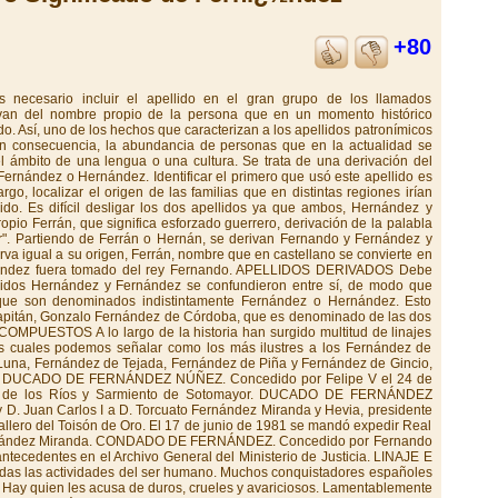
+80
l que se llamó "El Justador", tal vez por los muchos torneos y justas en que intervino, que pasó de Rioja a Castilla con Carlos de Arellano, señor de Cameros. Por lo que se sabe de este personaje fue un hombre de carácter muy aventurero que sirvió en lides guerreras al rey Juan II de Castilla. Varios de sus descendientes se establecieron en la villa de Agreda donde fundaron un mayorazgo y capillas sepulcrales con estatuas y escudos de mármol. También una gran familia de este apellido fundó solar en la villa de Ocaña (Toledo). GALICIA: La casa Fernández se encuentra íntimamente ligada con las casas de este apellido en Vizcaya. Casi todas las líneas gallegas , muy antiguas, tienen un origen vasco. Entre otras pueden citarse a los Fernándes de Gincio, oprocedentes de municipio de Vilamea (Lugo) y Fernández de Soro. MURCIA: La única familia que vivió en el reino de Murcia y dio origen a las demás, radicó en la villa de Fuente Alama, del partido judicial de Cartagena. ANDALUCÍA:Los antiguos textos señalan que los Fernández fueron antiguos caballeros hijosdalgos que tuvieron su origen en el reino de Córdoba y Sevilla, estableciendo el apellido en muchos pueblos de dichas provincias y también de Málaga. Se añade que de esta familia han salido muchos y muy honrados caballeros que han hecho señalados servicios a sus reyes, así en las letras como en las armas, sirviéndoles con amor, celo y lealtad, tanto en la guerra como en la paz. El origen de este apellido se cree que es tomado del rey don Fernando, derivando a partir de este nombre en Fernández. ARMAS En campo de plata, un árbol de sinople, a cuyo pie hay un león sujentando un lobo. Aún existiendo un escudo general debe tenerse en cuenta que, al convertirse en compuesto fue estableciendo sus propias armas, relacionándolas con las de las familias con las cuales enlazaron. Así lo hicieron los Fernández de Baeza, los de Laiva, Tejada, de Luna, y Gincio. Muchos de este linaje en Asturias traen: en campo de oro, un pino de sinople, terrazado de lo mismo y, apoyadas en él, dos lanzas de sable con los hierros de plata; al pie del pino, una cabeza de jabalí de sable, con los colmillos de plata. Los del valle de Cabuérniga traen: en campo de gules, un castillo de oro, aclarado de azur, y un águila de sable sobre la torre de homenaje, herida por una saeta de oro y vertiendo su sangre. Los de valle de Carriedo, que pasaron a México, traen: en campo de plata, tres fajas de sinople; bordura de azur, con cuatro castillos de plata y cuatro leones rampantes de oro , alternados. Otros traen: en campo de plata, un león de gules; bordura de gules, con cinco castillos de oro en la parte superior y cinco calderas de oro en la inferior. Los de Vizcaya: en campo de oro, un grifo de sable y, en el cantón diestro del jefe, una cruz floreteada d gules. Otros traen un escudo terciado en faja: 1º, en campo de oro, una corona antigua de gules; 2º, un campo de azur, un castillo de oro, y 3º, en campo de oro, un león rampante de gules. PERSONAJES FERNÁNDEZ DESTACADOS EN LA HISTORIA La lista de personajes apellidados Fernández que han dejado su nombre escrito en los anales de la historia es muy grande. En este apartado, por razones de espacio, sólo podemos citar algunas figuras ilustres. Alejo Fernández. Pintor español. (h. 1475-1546). Posiblemente era de origen alemán y utilizaba el apellido de su mujer, hija del pintor cordobés Pedro Fernández . Su formación es gótica, pero se caracteriza por una acusada influencia flamenca. Entre sus obras destacan, sobre todo, "La cena", "Purificación" y "Adoración de los Reyes". Enrique Fernández Arbós. Violinista y director de orquesta español. Estudió en Madrid, Bruselas y Berlín y dirigió la Orquesta Sinfónica de Madrid desde 1905. Instrumentó algunas piezas de la "Iberia" de Albéniz. Emilio Fernández. Director y actor cinematográfico mejicano. Protagonizó numerosos filmes, entre los cuales cabe destacar "La isla de la pasión" y "La noche de la Iguana". Gregorio Fernández. Escultor español. (1576-1636). Su obra, impregnada de un notable realismo, expresa en toda su grandeza la cultura barroca castellana. Parece ser que su preparación se debe a Francisco del Rincón . Se recuerdan particularmente su obras "Cristo yacente", "La Piedad", "La Dolorosa", "Cristo de la Luz" y "La cruz a cuestas". Macedonio Fernández. Escritor argentino. (1874-1952). Participó activamente en el grupo literario "Martín Fierro". Amigo de José Ingenieros, Jorge Luís Borges y Oliverio Girondo, su obra se caracteriza por la fragmentación y un lúcido sentido del humor. Gonzalo Fernández de Córdoba. (1453-1515). Militar español, conocido como "el Gran Capitán". Libertó a los Estados Pontificios por encargo de Alejandro VI. Federico III de Nápoles le concedió el título de Terranova y de Santángelo. Volvió a España en 1498 tras derrotar a los franceses en Ostia. Participó en la represión del alzamiento morisco y, en el 1500 regresó a Italia. Combatió contra los turcos. Venció en Ceriñola, durante la guerra de la Basilicata y la Capitalitana. Posteriormente conquistó Nápoles y Gaeta. Ángel Fernández de los Ríos. (1821-1880). Político y escritor español. Entre sus libros sobresalen "Guía de madrid" y "Estudio histórico de las luchas en la España del siglo XIX". Wenceslao Fernández Florez. (1886-1964). Escritor español. Merecen recordarse sus novelas "Ha entrado un ladrón" y "Las siete columnas". José Fernández Montesinos. (1897-1972). Investigador y crítico español. Fue especialista en materias clásicas del siglo XIX y su obra alcanza en este terreno los ciento veinticinco títulos. Entre ellos cabe citar "Estudios sobre Lope" y "Ensayos y estudios de literatura española. Carlos Fernández Shaw. (1865-1911). Escritor español. Permaneció aislado de las propuestas modernistas y destacó como autor dramático y sainetista. Compuso libretos de zarzuela a los que puso música Chapí: "La revoltosa", "La chavala" y "El alma del pueblo". Macedonio Fernández. (1874-1952). Escritor argentino. Participó activamente en el grupo literario "Martín Fierro". Amigo de José Ingenieros, Jorge Luís Borges y Oliverio Girondo, su