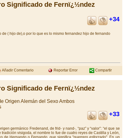
ro Significado de Fernï¿½ndez
+34
 de ( hijo de),o por lo que es lo mismo fernandez hijo de fernando
Añadir Comentario
Reportar Error
Compartir
ro Significado de Fernï¿½ndez
 de Origen Alemán del Sexo Ambos
s
+33
gen germánico Fredenand, de frid- y nand-, “paz” y “valor”: “el que se
e tradición visigoda, el nombre lo fue de cuatro reyes de Castilla y León,
o de Hernando o Fernando, que significa "guerrero esforzado". En un