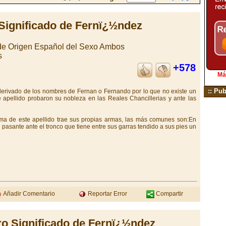
Significado de Fernï¿½ndez
 de Origen Español del Sexo Ambos
s
+578
Má
:: Pub
 derivado de los nombres de Fernan o Fernando por lo que no existe un
apellido probaron su nobleza en las Reales Chancillerias y ante las
ma de este apellido trae sus propias armas, las más comunes son:En
 pasante ante el tronco que tiene entre sus garras tendido a sus pies un
Añadir Comentario
Reportar Error
Compartir
ro Significado de Fernï¿½ndez