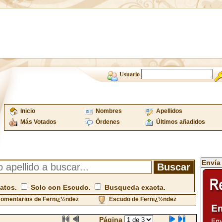
Usuario
Inicio
Nombres
Apellidos
Más Votados
Órdenes
Últimos añadidos
Envía
atos.
Solo con Escudo.
Busqueda exacta.
omentarios de Fernï¿½ndez
Escudo de Fernï¿½ndez
Página