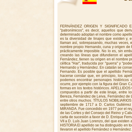
FERNÁNDEZ ORIGEN Y SIGNIFICADO Es necesario incluir el apellido en el gran grupo de los llamados "patronímicos", es decir, aquellos que derivan del nombre propio de la persona que en un momento histórico determinado adoptan el nombre como apellido. Así, uno de los hechos que caracterizan a los apellidos patronímicos es la diversidad de linajes que existen y, en consecuencia, la abundancia de personas que en la actualidad se llaman así, sobrepasando, muchas veces, el ámbito de una lengua o una cultura. Se trata de una derivación del nombre propio Hernando, cuna y origen de Fernández o Hernández. Identificar el primero que usó este apellido es prácticamente imposible. No lo es, sin embargo, localizar el origen de las familias que en distintas regiones irían creando las líneas que difundieron el apellido. Es difícil desligar los dos apellidos ya que ambos, Hernández y Fernández, tienen su origen en el nombre propio Ferrán, que significa esforzado guerrero, derivación de la palabla céltica "Har", traducida por "guerra" y "poder". Partiendo de Ferrán o Hernán, se derivan Fernando y Fernández y Hernando y Hernández. En catalán se conserva igual a su origen, Ferrán, nombre que en castellano se convierte en Fernando. Es posible que el apellido Fernández fuera tomado del rey Fernando. APELLIDOS DERIVADOS Debe hacerse constar que, en principio, los apellidos Hernández y Fernández se confundieron entre sí, de modo que podemos encontrar personajes históricos que son denominados indistintamente Fernández o Hernández. Esto ocurre, por ejemplo con la figura del Gran Capitán, Gonzalo Fernández de Córdoba, que es denominado de las dos formas en los textos históricos. APELLIDOS COMPUESTOS A lo largo de la historia han surgido multitud de linajes compuestos a partir de este linaje, entre los cuales podemos señalar como los más ilustres a los Fernández de Bereza, Fernández de Leiva, Fernández de Luna, Fernández de Tejada, Fernández de Piña y Fernández de Gincio, entre otros muchos. TÍTULOS NOBILIARIOS DUCADO DE FERNÁNDEZ NÚÑEZ. Concedido por Felipe V el 24 de septiembre de 1717 a D. Carlos Gutiérrez de los Ríos y Sarmiento de Sotomayor. DUCADO DE FERNÁNDEZ MIRANDA. Fue concedido en 1977 por el rey D. Juan Carlos I a D. Torcuato Fernández Miranda y Hevia, presidente de las Cortes y del Consejo del Reino y Caballero del Toisón de Oro. El 17 de junio de 1981 se mandó expedir Real carta de sucesión a favor de D. Enrique Fernández Miranda. CONDADO DE FERNÁNDEZ. Concedido por Fernando VII a D. Luís Juan Lorenzo, del que existen antecedentes en el Archivo General del Ministerio de Justicia. LINAJE E HISTORIA El apellido se ha distinguido en todas las actividades del ser humano. Muchos conquistadores españoles llevaron el apellido Fernández o Hernández. Hay quien les acusa de duros, crueles y avariciosos. Lamentablemente es cierto en algunos casos. Pero los historiadores están de acuerdo en que los hubo tan dignos y leales como Fernando de Soto que no sólo pasaba largos ratos acompañando al inca Atahualpa, prisionero de Pizarro, sino que llegó incluso a enseñar a jugar al ajedrez al desventurado emperador y se opuso aún sin éxito, a que Pizarro le hiciese ejecutar. Las ramas del apellido Fernández son muy extensas y las trataremos provincia a provincia. NAVARRA: Se centra en la villa de Espronceda, del partido de Estella. La segunda casa Navarra de este apellido se estableció en la villa de Longuida, partido de Aois. ARAGÓN: Las familias de Aragón tienen su procedencia en las originarias de Navarra. VIZCAYA:Se centra en Álava, repartiéndose en diversas familias: Fernández de Iruela, Fernández de Beraza, Fernández de Leiva, Fernández de Ubago, Fernández de Vicuña y Fernández de Soro. CASTILLA: La más antigua familia de Soria se centra en las villas de Yangüas y Agreda. El fundador de las mismas fue Rodrigo Fernández, a