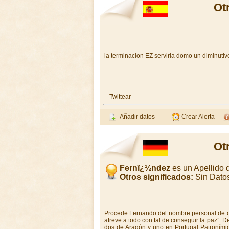
Ot
la terminacion EZ serviria domo un diminutivo
Twittear
Añadir datos
Crear Alerta
Ot
Fernï¿½ndez
es un Apellido
Otros significados:
Sin Dato
Procede Fernando del nombre personal de ori
atreve a todo con tal de conseguir la paz”. D
dos de Aragón y uno en Portugal Patronímic