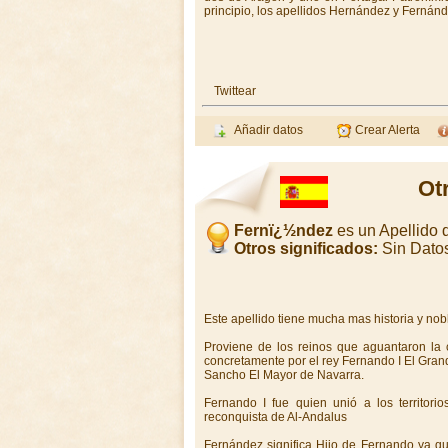
principio, los apellidos Hernández y Fernánd
Twittear
Añadir datos
Crear Alerta
Ot
Fernï¿½ndez
es un Apellido
Otros significados:
Sin Dato
Este apellido tiene mucha mas historia y nob
Proviene de los reinos que aguantaron la c
concretamente por el rey Fernando I El Grande
Sancho El Mayor de Navarra.
Fernando I fue quien unió a los territori
reconquista de Al-Andalus
Fernández significa Hijo de Fernando ya que