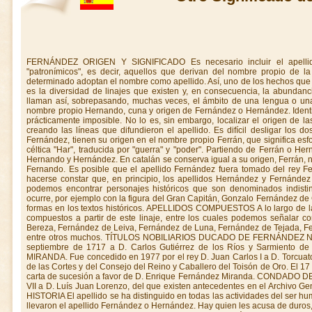
FERNÁNDEZ ORIGEN Y SIGNIFICADO Es necesario incluir el apellido en el gran grupo de los llamados "patronímicos", es decir, aquellos que derivan del nombre propio de la persona que en un momento histórico determinado adoptan el nombre como apellido. Así, uno de los hechos que caracterizan a los apellidos patronímicos es la diversidad de linajes que existen y, en consecuencia, la abundancia de personas que en la actualidad se llaman así, sobrepasando, muchas veces, el ámbito de una lengua o una cultura. Se trata de una derivación del nombre propio Hernando, cuna y origen de Fernández o Hernández. Identificar el primero que usó este apellido es prácticamente imposible. No lo es, sin embargo, localizar el origen de las familias que en distintas regiones irían creando las líneas que difundieron el apellido. Es difícil desligar los dos apellidos ya que ambos, Hernández y Fernández, tienen su origen en el nombre propio Ferrán, que significa esforzado guerrero, derivación de la palabla céltica "Har", traducida por "guerra" y "poder". Partiendo de Ferrán o Hernán, se derivan Fernando y Fernández y Hernando y Hernández. En catalán se conserva igual a su origen, Ferrán, nombre que en castellano se convierte en Fernando. Es posible que el apellido Fernández fuera tomado del rey Fernando. APELLIDOS DERIVADOS Debe hacerse constar que, en principio, los apellidos Hernández y Fernández se confundieron entre sí, de modo que podemos encontrar personajes históricos que son denominados indistintamente Fernández o Hernández. Esto ocurre, por ejemplo con la figura del Gran Capitán, Gonzalo Fernández de Córdoba, que es denominado de las dos formas en los textos históricos. APELLIDOS COMPUESTOS A lo largo de la historia han surgido multitud de linajes compuestos a partir de este linaje, entre los cuales podemos señalar como los más ilustres a los Fernández de Bereza, Fernández de Leiva, Fernández de Luna, Fernández de Tejada, Fernández de Piña y Fernández de Gincio, entre otros muchos. TÍTULOS NOBILIARIOS DUCADO DE FERNÁNDEZ NÚÑEZ. Concedido por Felipe V el 24 de septiembre de 1717 a D. Carlos Gutiérrez de los Ríos y Sarmiento de Sotomayor. DUCADO DE FERNÁNDEZ MIRANDA. Fue concedido en 1977 por el rey D. Juan Carlos I a D. Torcuato Fernández Miranda y Hevia, presidente de las Cortes y del Consejo del Reino y Caballero del Toisón de Oro. El 17 de junio de 1981 se mandó expedir Real carta de sucesión a favor de D. Enrique Fernández Miranda. CONDADO DE FERNÁNDEZ. Concedido por Fernando VII a D. Luís Juan Lorenzo, del que existen antecedentes en el Archivo General del Ministerio de Justicia. LINAJE E HISTORIA El apellido se ha distinguido en todas las actividades del ser humano. Muchos conquistadores españoles llevaron el apellido Fernández o Hernández. Hay quien les acusa de duros, crueles y avariciosos. Lamentablemente es cierto en algunos casos. Pero los historiadores están de acuerdo en que los hubo tan dignos y leales como Fernando de Soto que no sólo pasaba largos ratos acompañando al inca Atahualpa, prisionero de Pizarro, sino que llegó incluso a enseñar a jugar al ajedrez al desventurado emperador y se opuso aún sin éxito, a que Pizarro le hiciese ejecutar. Las ramas del apellido Fernández son muy extensas y las trataremos provincia a provincia. NAVARRA: Se centra en la villa de Espronceda, del partido de Estella. La segunda casa Navarra de este apellido se estableció en la villa de Longuida, partido de Aois. ARAGÓN: Las familias de Aragón tienen su procedencia en las originarias de Navarra. VIZCAYA:Se centra en Álava, repartiéndose en diversas familias: Fernández de Iruela, Fernández de Beraza, Fernández de Leiva, Fernández de Ubago, Fernández de Vicuña y Fernández de Soro. CASTILLA: La más antigua familia de Soria se centra en las villas de Yangüas y Agreda. El fundador de las mismas fue Rodrigo Fernández, al que se llamó "El Justador", tal vez por los muchos torneos y justas en que intervino, que pasó de Rioja a Castilla con Carlos de Arellano, señor de Cameros. Por lo que se sabe de este personaje fue un hombre de carácter muy aventurero que sirvió en lides guerreras al rey Juan II de Castilla. Varios de sus descendientes se establecieron en la villa de Agreda donde fundaron un mayorazgo y capillas sepulcrales con estatuas y escudos de mármol. También una gran familia de este apellido fundó solar en la villa de Ocaña (Toledo). GALICIA: La casa Fernández se encuentra íntimamente ligada con las casas de este apellido en Vizcaya. Casi todas las líneas gallegas , muy antiguas, tienen un origen vasco. Entre otras pueden citarse a los Fernándes de Gincio, oprocedentes de municipio de Vilamea (Lugo) y Fernández de Soro. MURCIA: La única familia que vivió en el reino de Murcia y dio origen a las demás, radicó en la villa de Fuente Alama, del partido judicial de Cartagena. ANDALUCÍA:Los antiguos textos señalan que los Fernández fueron antiguos caballeros hijosdalgos que tuvieron su origen en el reino de Córdoba y Sevilla, estableciendo el apellido en muchos pueblos de dichas provincias y también de Málaga. Se añade que de esta familia han salido muchos y muy honrados caballeros que han hecho señalados servicios a sus reyes, así en las letras como en las armas, sirviéndoles con amor, celo y lealtad, tanto en la guerra como en la paz. El origen de este apellido se cree que es tomado del rey don Fernando, derivando a partir de este nombre en Fernández. ARMAS En campo de plata, un árbol de sinople, a cuyo pie hay un león sujentando un lobo. Aún existiendo un escudo general debe tenerse en cuenta que, al convertirse en compuesto fue estableciendo sus propias armas, relacionándolas con las de las familias con las cuales enlazaron. Así lo hicieron los Fernández de Baeza, los de Laiva, Tejada, de Luna, y Gincio. Muchos de este linaje en Asturias traen: en campo de oro, un pino de sinople, terrazado de lo mismo y, apoyadas en él, dos lanzas de sable con los hierros de plata; al pie del pino, una cabeza de jabalí de sable, con los colmillos de plata. Los del valle de Cabuérniga traen: en campo de gules, un castillo de oro, aclarado de azur, y un águila de sable sobre la torre de homenaje, herida por una saeta de oro y vertiendo su sangre. Los de valle de Carriedo, que pasaron a México, traen: en campo de plata, tres fajas de sinople; bordura de azur, con cuatro castillos de plata y cuatro leones rampantes de oro , alternados. Otros traen: en campo de plata, un león de gules; bordura de g