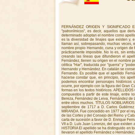
FERNÁNDEZ ORIGEN Y SIGNIFICADO Es necesario incluir el apellido en el gran grupo de los llamados "patronímicos", es decir, aquellos que derivan del nombre propio de la persona que en un momento histórico determinado adoptan el nombre como apellido. Así, uno de los hechos que caracterizan a los apellidos patronímicos es la diversidad de linajes que existen y, en consecuencia, la abundancia de personas que en la actualidad se llaman así, sobrepasando, muchas veces, el ámbito de una lengua o una cultura. Se trata de una derivación del nombre propio Hernando, cuna y origen de Fernández o Hernández. Identificar el primero que usó este apellido es prácticamente imposible. No lo es, sin embargo, localizar el origen de las familias que en distintas regiones irían creando las líneas que difundieron el apellido. Es difícil desligar los dos apellidos ya que ambos, Hernández y Fernández, tienen su origen en el nombre propio Ferrán, que significa esforzado guerrero, derivación de la palabla céltica "Har", traducida por "guerra" y "poder". Partiendo de Ferrán o Hernán, se derivan Fernando y Fernández y Hernando y Hernández. En catalán se conserva igual a su origen, Ferrán, nombre que en castellano se convierte en Fernando. Es posible que el apellido Fernández fuera tomado del rey Fernando. APELLIDOS DERIVADOS Debe hacerse constar que, en principio, los apellidos Hernández y Fernández se confundieron entre sí, de modo que podemos encontrar personajes históricos que son denominados indistintamente Fernández o Hernández. Esto ocurre, por ejemplo con la figura del Gran Capitán, Gonzalo Fernández de Córdoba, que es denominado de las dos formas en los textos históricos. APELLIDOS COMPUESTOS A lo largo de la historia han surgido multitud de linajes compuestos a partir de este linaje, entre los cuales podemos señalar como los más ilustres a los Fernández de Bereza, Fernández de Leiva, Fernández de Luna, Fernández de Tejada, Fernández de Piña y Fernández de Gincio, entre otros muchos. TÍTULOS NOBILIARIOS DUCADO DE FERNÁNDEZ NÚÑEZ. Concedido por Felipe V el 24 de septiembre de 1717 a D. Carlos Gutiérrez de los Ríos y Sarmiento de Sotomayor. DUCADO DE FERNÁNDEZ MIRANDA. Fue concedido en 1977 por el rey D. Juan Carlos I a D. Torcuato Fernández Miranda y Hevia, presidente de las Cortes y del Consejo del Reino y Caballero del Toisón de Oro. El 17 de junio de 1981 se mandó expedir Real carta de sucesión a favor de D. Enrique Fernández Miranda. CONDADO DE FERNÁNDEZ. Concedido por Fernando VII a D. Luís Juan Lorenzo, del que existen antecedentes en el Archivo General del Ministerio de Justicia. LINAJE E HISTORIA El apellido se ha distinguido en todas las actividades del ser humano. Muchos conquistadores españoles llevaron el apellido Fernández o Hernández. Hay quien les acusa de duros, crueles y avariciosos. Lamentablemente es cierto en algunos casos. Pero los historiadores están de acuerdo en que los hubo tan dignos y leales como Fernando de Soto que no sólo pasaba largos ratos acompañando al inca Atahualpa, prisionero de Pizarro, sino que llegó incluso a enseñar a jugar al ajedrez al desventurado emperador y se opuso aún sin éxito, a que Pizarro le hiciese ejecutar. Las ramas del apellido Fernández son muy extensas y las trataremos provincia a provincia. NAVARRA: Se centra en la villa de Espronceda, del partido de Estella. La segunda casa Navarra de este apellido se estableció en la villa de Longuida, partido de Aois. ARAGÓN: Las familias de Aragón tienen su procedencia en las originarias de Navarra. VIZCAYA:Se centra en Álava, repartiéndose en diversas familias: Fernández de Iruela, Fernández de Beraza, Fernández de Leiva, Fernández de Ubago, Fernández de Vicuña y Fernández de Soro. CASTILLA: La más antigua familia de Soria se centra en las villas de Yangüas y Agreda. El fundador de las mismas fue Rodrigo Fernández, a