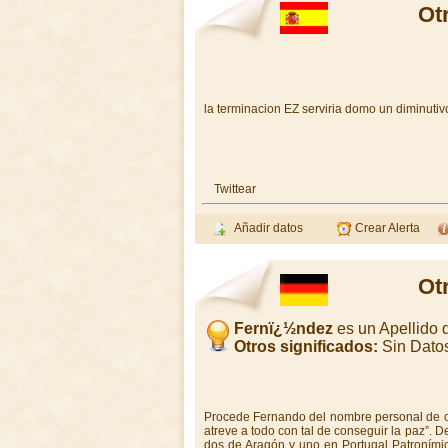
Ot
la terminacion EZ serviria domo un diminutivo
Twittear
Añadir datos
Crear Alerta
Ot
Fernï¿½ndez
es un Apellido
Otros significados:
Sin Dato
Procede Fernando del nombre personal de ori
atreve a todo con tal de conseguir la paz”. D
dos de Aragón y uno en Portugal Patronímic