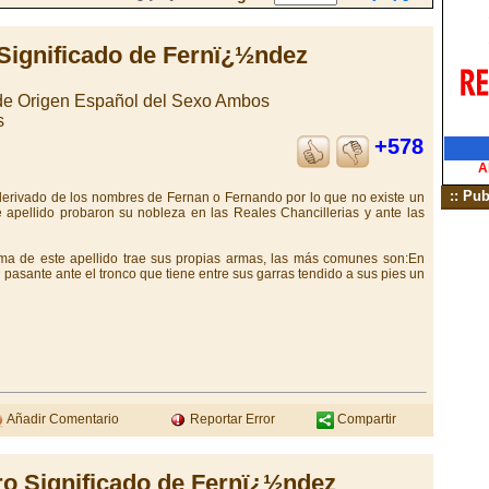
Significado de Fernï¿½ndez
 de Origen Español del Sexo Ambos
s
+578
A
:: Pub
 derivado de los nombres de Fernan o Fernando por lo que no existe un
apellido probaron su nobleza en las Reales Chancillerias y ante las
ma de este apellido trae sus propias armas, las más comunes son:En
 pasante ante el tronco que tiene entre sus garras tendido a sus pies un
Añadir Comentario
Reportar Error
Compartir
ro Significado de Fernï¿½ndez