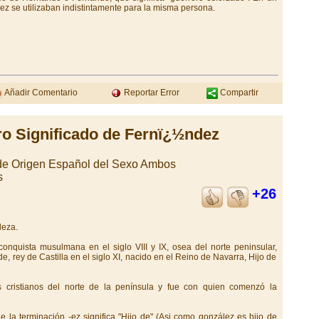
ez se utilizaban indistintamente para la misma persona.
Añadir Comentario
Reportar Error
Compartir
ro Significado de Fernï¿½ndez
 de Origen Español del Sexo Ambos
s
+26
leza.
onquista musulmana en el siglo VIII y IX, osea del norte peninsular,
, rey de Castilla en el siglo XI, nacido en el Reino de Navarra, Hijo de
os cristianos del norte de la península y fue con quien comenzó la
 la terminación -ez significa "Hijo de" (Asi como gonzález es hijo de