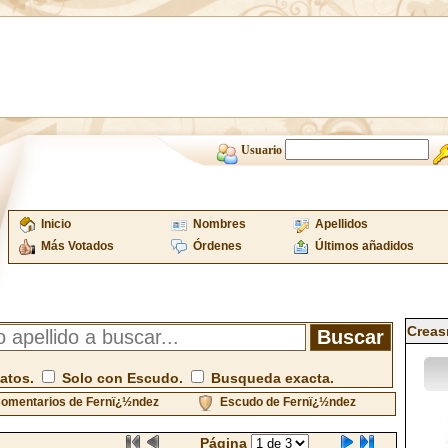
Usuario
Inicio
Nombres
Apellidos
Más Votados
Órdenes
Últimos añadidos
Creas
atos.
Solo con Escudo.
Busqueda exacta.
omentarios de Fernï¿½ndez
Escudo de Fernï¿½ndez
Página