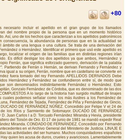
+80
l que se llamó "El Justador", tal vez por los muchos torneos y justas en que intervino, que pasó de Rioja a Castilla con Carlos de Arellano, señor de Cameros. Por lo que se sabe de este personaje fue un hombre de carácter muy aventurero que sirvió en lides guerreras al rey Juan II de Castilla. Varios de sus descendientes se establecieron en la villa de Agreda donde fundaron un mayorazgo y capillas sepulcrales con estatuas y escudos de mármol. También una gran familia de este apellido fundó solar en la villa de Ocaña (Toledo). GALICIA: La casa Fernández se encuentra íntimamente ligada con las casas de este apellido en Vizcaya. Casi todas las líneas gallegas , muy antiguas, tienen un origen vasco. Entre otras pueden citarse a los Fernándes de Gincio, oprocedentes de municipio de Vilamea (Lugo) y Fernández de Soro. MURCIA: La única familia que vivió en el reino de Murcia y dio origen a las demás, radicó en la villa de Fuente Alama, del partido judicial de Cartagena. ANDALUCÍA:Los antiguos textos señalan que los Fernández fueron antiguos caballeros hijosdalgos que tuvieron su origen en el reino de Córdoba y Sevilla, estableciendo el apellido en muchos pueblos de dichas provincias y también de Málaga. Se añade que de esta familia han salido muchos y muy honrados caballeros que han hecho señalados servicios a sus reyes, así en las letras como en las armas, sirviéndoles con amor, celo y lealtad, tanto en la guerra como en la paz. El origen de este apellido se cree que es tomado del rey don Fernando, derivando a partir de este nombre en Fernández. ARMAS En campo de plata, un árbol de sinople, a cuyo pie hay un león sujentando un lobo. Aún existiendo un escudo general debe tenerse en cuenta que, al convertirse en compuesto fue estableciendo sus propias armas, relacionándolas con las de las familias con las cuales enlazaron. Así lo hicieron los Fernández de Baeza, los de Laiva, Tejada, de Luna, y Gincio. Muchos de este linaje en Asturias traen: en campo de oro, un pino de sinople, terrazado de lo mismo y, apoyadas en él, dos lanzas de sable con los hierros de plata; al pie del pino, una cabeza de jabalí de sable, con los colmillos de plata. Los del valle de Cabuérniga traen: en campo de gules, un castillo de oro, aclarado de azur, y un águila de sable sobre la torre de homenaje, herida por una saeta de oro y vertiendo su sangre. Los de valle de Carriedo, que pasaron a México, traen: en campo de plata, tres fajas de sinople; bordura de azur, con cuatro castillos de plata y cuatro leones rampantes de oro , alternados. Otros traen: en campo de plata, un león de gules; bordura de gules, con cinco castillos de oro en la parte superior y cinco calderas de oro en la inferior. Los de Vizcaya: en campo de oro, un grifo de sable y, en el cantón diestro del jefe, una cruz floreteada d gules. Otros traen un escudo terciado en faja: 1º, en campo de oro, una corona antigua de gules; 2º, un campo de azur, un castillo de oro, y 3º, en campo de oro, un león rampante de gules. PERSONAJES FERNÁNDEZ DESTACADOS EN LA HISTORIA La lista de personajes apellidados Fernández que han dejado su nombre escrito en los anales de la historia es muy grande. En este apartado, por razones de espacio, sólo podemos citar algunas figuras ilustres. Alejo Fernández. Pintor español. (h. 1475-1546). Posiblemente era de origen alemán y utilizaba el apellido de su mujer, hija del pintor cordobés Pedro Fernández . Su formación es gótica, pero se caracteriza por una acusada influencia flamenca. Entre sus obras destacan, sobre todo, "La cena", "Purificación" y "Adoración de los Reyes". Enrique Fernández Arbós. Violinista y director de orquesta español. Estudió en Madrid, Bruselas y Berlín y dirigió la Orquesta Sinfónica de Madrid desde 1905. Instrumentó algunas piezas de la "Iberia" de Albéniz. Emilio Fernández. Director y actor cinematográfico mejicano. Protagonizó numerosos filmes, entre los cuales cabe destacar "La isla de la pasión" y "La noche de la Iguana". Gregorio Fernández. Escultor español. (1576-1636). Su obra, impregnada de un notable realismo, expresa en toda su grandeza la cultura barroca castellana. Parece ser que su preparación se debe a Francisco del Rincón . Se recuerdan particularmente su obras "Cristo yacente", "La Piedad", "La Dolorosa", "Cristo de la Luz" y "La cruz a cuestas". Macedonio Fernández. Escritor argentino. (1874-1952). Participó activamente en el grupo literario "Martín Fierro". Amigo de José Ingenieros, Jorge Luís Borges y Oliverio Girondo, su obra se caracteriza por la fragmentación y un lúcido sentido del humor. Gonzalo Fernández de Córdoba. (1453-1515). Militar español, conocido como "el Gran Capitán". Libertó a los Estados Pontificios por encargo de Alejandro VI. Federico III de Nápoles le concedió el título de Terranova y de Santángelo. Volvió a España en 1498 tras derrotar a los franceses en Ostia. Participó en la represión del alzamiento morisco y, en el 1500 regresó a Italia. Combatió contra los turcos. Venció en Ceriñola, durante la guerra de la Basilicata y la Capitalitana. Posteriormente conquistó Nápoles y Gaeta. Ángel Fernández de los Ríos. (1821-1880). Político y escritor español. Entre sus libros sobresalen "Guía de madrid" y "Estudio histórico de las luchas en la España del siglo XIX". Wenceslao Fernández Florez. (1886-1964). Escritor español. Merecen recordarse sus novelas "Ha entrado un ladrón" y "Las siete columnas". José Fernández Montesinos. (1897-1972). Investigador y crítico español. Fue especialista en materias clásicas del siglo XIX y su obra alcanza en este terreno los ciento veinticinco títulos. Entre ellos cabe citar "Estudios sobre Lope" y "Ensayos y estudios de literatura española. Carlos Fernández Shaw. (1865-1911). Escritor español. Permaneció aislado de las propuestas modernistas y destacó como autor dramático y sainetista. Compuso libretos de zarzuela a los que puso música Chapí: "La revoltosa", "La chavala" y "El alma del pueblo". Macedonio Fernández. (1874-1952). Escritor argentino. Participó activamente en el grupo literario "Martín Fierro". Amigo de José Ingenieros, Jorge Luís Borges y Oliverio Girondo, su