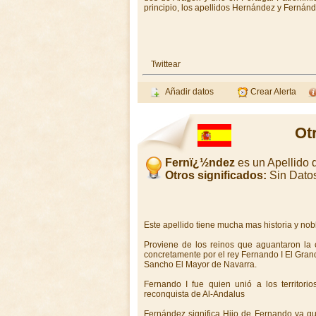
principio, los apellidos Hernández y Fernánd
Twittear
Añadir datos
Crear Alerta
Ot
Fernï¿½ndez
es un Apellido
Otros significados:
Sin Dato
Este apellido tiene mucha mas historia y nob
Proviene de los reinos que aguantaron la c
concretamente por el rey Fernando I El Grande
Sancho El Mayor de Navarra.
Fernando I fue quien unió a los territori
reconquista de Al-Andalus
Fernández significa Hijo de Fernando ya que