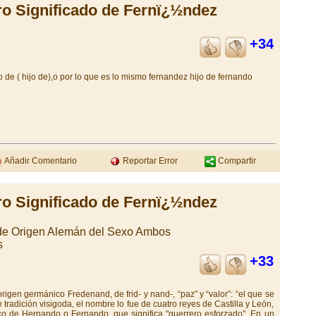
ro Significado de Fernï¿½ndez
+34
 de ( hijo de),o por lo que es lo mismo fernandez hijo de fernando
Añadir Comentario
Reportar Error
Compartir
ro Significado de Fernï¿½ndez
 de Origen Alemán del Sexo Ambos
s
+33
gen germánico Fredenand, de frid- y nand-, “paz” y “valor”: “el que se
e tradición visigoda, el nombre lo fue de cuatro reyes de Castilla y León,
o de Hernando o Fernando, que significa "guerrero esforzado". En un