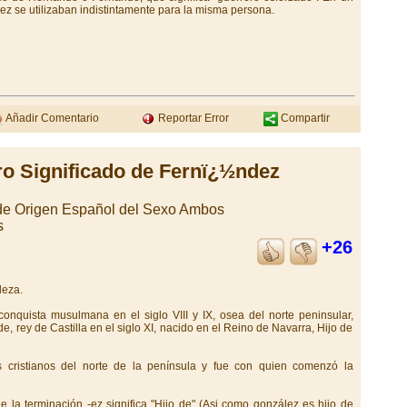
ez se utilizaban indistintamente para la misma persona.
Añadir Comentario
Reportar Error
Compartir
ro Significado de Fernï¿½ndez
 de Origen Español del Sexo Ambos
s
+26
leza.
onquista musulmana en el siglo VIII y IX, osea del norte peninsular,
, rey de Castilla en el siglo XI, nacido en el Reino de Navarra, Hijo de
os cristianos del norte de la península y fue con quien comenzó la
 la terminación -ez significa "Hijo de" (Asi como gonzález es hijo de