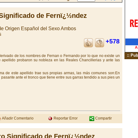
Significado de Fernï¿½ndez
 de Origen Español del Sexo Ambos
s
+578
A
:: Pub
 derivado de los nombres de Fernan o Fernando por lo que no existe un
apellido probaron su nobleza en las Reales Chancillerias y ante las
ma de este apellido trae sus propias armas, las más comunes son:En
 pasante ante el tronco que tiene entre sus garras tendido a sus pies un
Añadir Comentario
Reportar Error
Compartir
ro Significado de Fernï¿½ndez