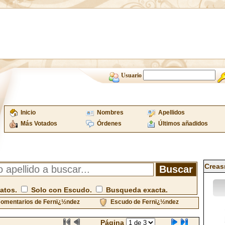
Usuario
Inicio
Nombres
Apellidos
Más Votados
Órdenes
Últimos añadidos
Creas
atos.
Solo con Escudo.
Busqueda exacta.
omentarios de Fernï¿½ndez
Escudo de Fernï¿½ndez
Página