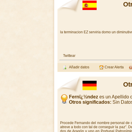
Ot
la terminacion EZ serviria domo un diminutivo
Twittear
Añadir datos
Crear Alerta
Ot
Fernï¿½ndez
es un Apellido
Otros significados:
Sin Dato
Procede Fernando del nombre personal de ori
atreve a todo con tal de conseguir la paz”. D
dos de Aragón y uno en Portugal Patronímic