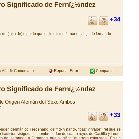
ro Significado de Fernï¿½ndez
+34
 de ( hijo de),o por lo que es lo mismo fernandez hijo de fernando
Añadir Comentario
Reportar Error
Compartir
ro Significado de Fernï¿½ndez
 de Origen Alemán del Sexo Ambos
s
+33
gen germánico Fredenand, de frid- y nand-, “paz” y “valor”: “el que se
e tradición visigoda, el nombre lo fue de cuatro reyes de Castilla y León,
o de Hernando o Fernando, que significa "guerrero esforzado". En un