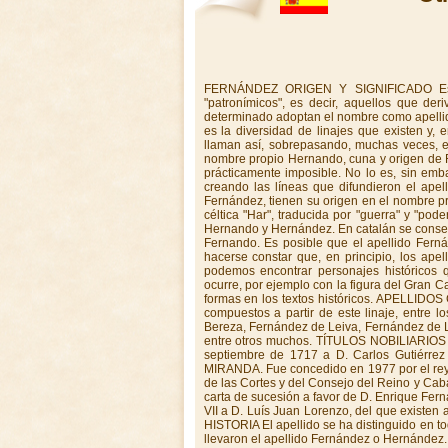
FERNÁNDEZ ORIGEN Y SIGNIFICADO Es necesario incluir el apellido en el gran grupo de los llamados "patronímicos", es decir, aquellos que derivan del nombre propio de la persona que en un momento histórico determinado adoptan el nombre como apellido. Así, uno de los hechos que caracterizan a los apellidos patronímicos es la diversidad de linajes que existen y, en consecuencia, la abundancia de personas que en la actualidad se llaman así, sobrepasando, muchas veces, el ámbito de una lengua o una cultura. Se trata de una derivación del nombre propio Hernando, cuna y origen de Fernández o Hernández. Identificar el primero que usó este apellido es prácticamente imposible. No lo es, sin embargo, localizar el origen de las familias que en distintas regiones irían creando las líneas que difundieron el apellido. Es difícil desligar los dos apellidos ya que ambos, Hernández y Fernández, tienen su origen en el nombre propio Ferrán, que significa esforzado guerrero, derivación de la palabla céltica "Har", traducida por "guerra" y "poder". Partiendo de Ferrán o Hernán, se derivan Fernando y Fernández y Hernando y Hernández. En catalán se conserva igual a su origen, Ferrán, nombre que en castellano se convierte en Fernando. Es posible que el apellido Fernández fuera tomado del rey Fernando. APELLIDOS DERIVADOS Debe hacerse constar que, en principio, los apellidos Hernández y Fernández se confundieron entre sí, de modo que podemos encontrar personajes históricos que son denominados indistintamente Fernández o Hernández. Esto ocurre, por ejemplo con la figura del Gran Capitán, Gonzalo Fernández de Córdoba, que es denominado de las dos formas en los textos históricos. APELLIDOS COMPUESTOS A lo largo de la historia han surgido multitud de linajes compuestos a partir de este linaje, entre los cuales podemos señalar como los más ilustres a los Fernández de Bereza, Fernández de Leiva, Fernández de Luna, Fernández de Tejada, Fernández de Piña y Fernández de Gincio, entre otros muchos. TÍTULOS NOBILIARIOS DUCADO DE FERNÁNDEZ NÚÑEZ. Concedido por Felipe V el 24 de septiembre de 1717 a D. Carlos Gutiérrez de los Ríos y Sarmiento de Sotomayor. DUCADO DE FERNÁNDEZ MIRANDA. Fue concedido en 1977 por el rey D. Juan Carlos I a D. Torcuato Fernández Miranda y Hevia, presidente de las Cortes y del Consejo del Reino y Caballero del Toisón de Oro. El 17 de junio de 1981 se mandó expedir Real carta de sucesión a favor de D. Enrique Fernández Miranda. CONDADO DE FERNÁNDEZ. Concedido por Fernando VII a D. Luís Juan Lorenzo, del que existen antecedentes en el Archivo General del Ministerio de Justicia. LINAJE E HISTORIA El apellido se ha distinguido en todas las actividades del ser humano. Muchos conquistadores españoles llevaron el apellido Fernández o Hernández. Hay quien les acusa de duros, crueles y avariciosos. Lamentablemente es cierto en algunos casos. Pero los historiadores están de acuerdo en que los hubo tan dignos y leales como Fernando de Soto que no sólo pasaba largos ratos acompañando al inca Atahualpa, prisionero de Pizarro, sino que llegó incluso a enseñar a jugar al ajedrez al desventurado emperador y se opuso aún sin éxito, a que Pizarro le hiciese ejecutar. Las ramas del apellido Fernández son muy extensas y las trataremos provincia a provincia. NAVARRA: Se centra en la villa de Espronceda, del partido de Estella. La segunda casa Navarra de este apellido se estableció en la villa de Longuida, partido de Aois. ARAGÓN: Las familias de Aragón tienen su procedencia en las originarias de Navarra. VIZCAYA:Se centra en Álava, repartiéndose en diversas familias: Fernández de Iruela, Fernández de Beraza, Fernández de Leiva, Fernández de Ubago, Fernández de Vicuña y Fernández de Soro. CASTILLA: La más antigua familia de Soria se centra en las villas de Yangüas y Agreda. El fundador de las mismas fue Rodrigo Fernández, a