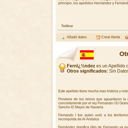
principio, los apellidos Hernández y Fernánd
Twittear
Añadir datos
Crear Alerta
Ot
Fernï¿½ndez
es un Apellido
Otros significados:
Sin Dato
Este apellido tiene mucha mas historia y nob
Proviene de los reinos que aguantaron la c
concretamente por el rey Fernando I El Grande
Sancho El Mayor de Navarra.
Fernando I fue quien unió a los territori
reconquista de Al-Andalus
Fernández significa Hijo de Fernando ya que