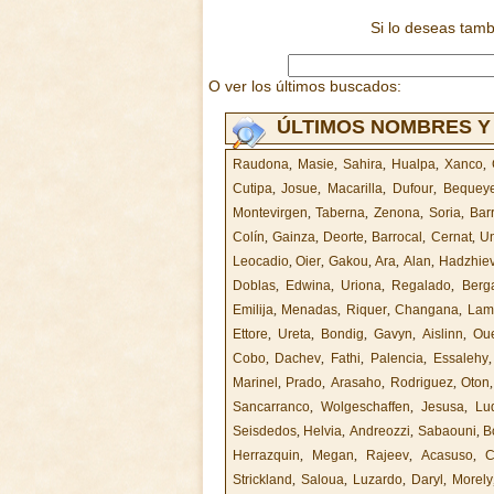
Si lo deseas tam
O ver los últimos buscados:
ÚLTIMOS NOMBRES Y
Raudona
,
Masie
,
Sahira
,
Hualpa
,
Xanco
,
Cutipa
,
Josue
,
Macarilla
,
Dufour
,
Bequey
Montevirgen
,
Taberna
,
Zenona
,
Soria
,
Bar
Colín
,
Gainza
,
Deorte
,
Barrocal
,
Cernat
,
U
Leocadio
,
Oier
,
Gakou
,
Ara
,
Alan
,
Hadzhie
Doblas
,
Edwina
,
Uriona
,
Regalado
,
Berg
Emilija
,
Menadas
,
Riquer
,
Changana
,
Lam
Ettore
,
Ureta
,
Bondig
,
Gavyn
,
Aislinn
,
Ou
Cobo
,
Dachev
,
Fathi
,
Palencia
,
Essalehy
Marinel
,
Prado
,
Arasaho
,
Rodriguez
,
Oton
Sancarranco
,
Wolgeschaffen
,
Jesusa
,
Lu
Seisdedos
,
Helvia
,
Andreozzi
,
Sabaouni
,
B
Herrazquin
,
Megan
,
Rajeev
,
Acasuso
,
C
Strickland
,
Saloua
,
Luzardo
,
Daryl
,
Morely