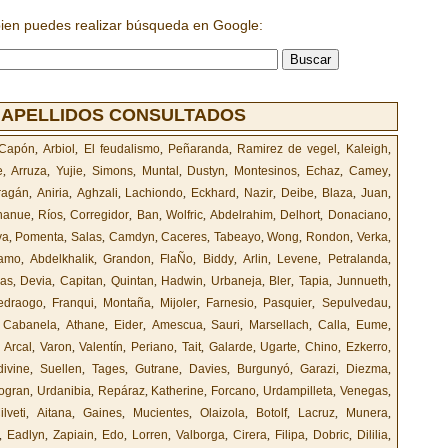
bien puedes realizar búsqueda en Google:
 APELLIDOS CONSULTADOS
Capón
,
Arbiol
,
El feudalismo
,
Peñaranda
,
Ramirez de vegel
,
Kaleigh
,
e
,
Arruza
,
Yujie
,
Simons
,
Muntal
,
Dustyn
,
Montesinos
,
Echaz
,
Camey
,
ragán
,
Aniria
,
Aghzali
,
Lachiondo
,
Eckhard
,
Nazir
,
Deibe
,
Blaza
,
Juan
,
nanue
,
Ríos
,
Corregidor
,
Ban
,
Wolfric
,
Abdelrahim
,
Delhort
,
Donaciano
,
va
,
Pomenta
,
Salas
,
Camdyn
,
Caceres
,
Tabeayo
,
Wong
,
Rondon
,
Verka
,
amo
,
Abdelkhalik
,
Grandon
,
FlaÑo
,
Biddy
,
Arlin
,
Levene
,
Petralanda
,
as
,
Devia
,
Capitan
,
Quintan
,
Hadwin
,
Urbaneja
,
Bler
,
Tapia
,
Junnueth
,
edraogo
,
Franqui
,
Montaña
,
Mijoler
,
Farnesio
,
Pasquier
,
Sepulvedau
,
,
Cabanela
,
Athane
,
Eider
,
Amescua
,
Sauri
,
Marsellach
,
Calla
,
Eume
,
,
Arcal
,
Varon
,
Valentín
,
Periano
,
Tait
,
Galarde
,
Ugarte
,
Chino
,
Ezkerro
,
divine
,
Suellen
,
Tages
,
Gutrane
,
Davies
,
Burgunyó
,
Garazi
,
Diezma
,
ogran
,
Urdanibia
,
Repáraz
,
Katherine
,
Forcano
,
Urdampilleta
,
Venegas
,
ilveti
,
Aitana
,
Gaines
,
Mucientes
,
Olaizola
,
Botolf
,
Lacruz
,
Munera
,
,
Eadlyn
,
Zapiain
,
Edo
,
Lorren
,
Valborga
,
Cirera
,
Filipa
,
Dobric
,
Dililia
,