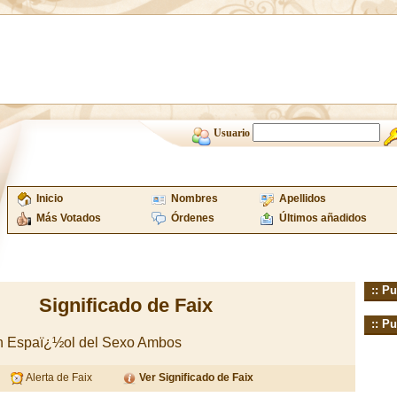
Usuario
Inicio
Nombres
Apellidos
Más Votados
Órdenes
Últimos añadidos
:: Pu
Significado de Faix
:: Pu
en Espaï¿½ol del Sexo Ambos
Alerta de Faix
Ver Significado de Faix