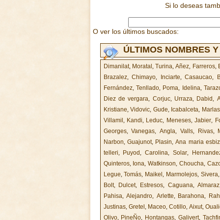
Si lo deseas tam
O ver los últimos buscados:
ÚLTIMOS NOMBRES Y
Dimanilat
,
Moratal
,
Turina
,
Añez
,
Farreros
,
Brazalez
,
Chimayo
,
Inciarte
,
Casaucao
,
B
Fernández
,
Tenllado
,
Poma
,
Idelina
,
Taraz
Diez de vergara
,
Corjuc
,
Urraza
,
Dabid
,
A
Kristiane
,
Vidovic
,
Gude
,
Icabalceta
,
Marla
Villamil
,
Kandi
,
Leduc
,
Meneses
,
Jabier
,
F
Georges
,
Vanegas
,
Angla
,
Valls
,
Rivas
,
Narbon
,
Guajunot
,
Plasin
,
Ana maria esbi
telleri
,
Puyod
,
Carolina
,
Solar
,
Hernande
Quinteros
,
Iona
,
Watkinson
,
Choucha
,
Cazo
Legue
,
Tomás
,
Maikel
,
Marmolejos
,
Sivera
Bolt
,
Dulcet
,
Estresos
,
Caguana
,
Almaraz
Pahisa
,
Alejandro
,
Arlette
,
Barahona
,
Rah
Justinas
,
Gretel
,
Maceo
,
Cotillo
,
Aixut
,
Oual
Olivo
,
PineÑo
,
Hontangas
,
Galivert
,
Tachfi