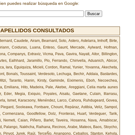
bien puedes realizar búsqueda en Google:
 APELLIDOS CONSULTADOS
Bernard
,
Caudete
,
Airam
,
Bearnard
,
Soto
,
Astero
,
Astelarra
,
Imhoff
,
Birte
,
riann
,
Coiduras
,
Luana
,
Enteso
,
Gaunt
,
Mercade
,
Aylward
,
Hofman
,
ona
,
Companys
,
Extraviz
,
Vicma
,
Pava
,
Gavira
,
Nayati
,
Aitor
,
Billington
,
rtes
,
Ealhhard
,
Jaramillo
,
Plo
,
Ferrando
,
Chirivella
,
Aduanich
,
Abicor
,
sca
,
Iara
,
Eguiquiza
,
Micieli
,
Cordon
,
Ramal
,
Yunier
,
Yovanna
,
Akecheta
,
ont
,
Bonals
,
Toussaint
,
Verdesoto
,
Lechuga
,
Bechir
,
Addaia
,
Bastardes
,
Mitzi
,
Taranto
,
Hanin
,
Kirsty
,
Gaminde
,
Eiximenis
,
Eboh
,
Necoechea
,
za
,
Emiliana
,
Hito
,
Madeira
,
Pale
,
Aketxe
,
Areggiani
,
Celia marta aunes
z
,
Eder
,
Megia
,
Exiquio
,
Poyales
,
Aisatu
,
Gaetane
,
Culain
,
Illarrasu
,
rla
,
Ismet
,
Karacsony
,
Menéndez
,
Larco
,
Cahora
,
Ruhdugeard
,
Govea
,
,
Piegard
,
Sooleawa
,
Fontsare
,
Chouni
,
Repáraz
,
Astibia
,
Veliz
,
Sampol
,
,
Cormenzana
,
Goodfellow
,
Dolz
,
Fronteras
,
Huart
,
Verdeguer
,
Tarik
,
i
,
Nemeti
,
Caian
,
Piñero
,
Barlet
,
Taveira
,
Hosanna
,
Nava
,
Amabiscar
,
id
,
Palango
,
Nakhcha
,
Raihana
,
Recinos
,
Arabe
,
Mateos
,
Baos
,
Stoycho
,
n
,
Pinyot
,
Jurek
,
Raúl
,
TerceÑo
,
Anangono
,
Ceballos
,
Stanton
,
Kehyla
,