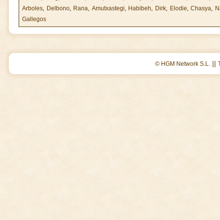
Arboles
,
Delbono
,
Rana
,
Amutxastegi
,
Habibeh
,
Dirk
,
Elodie
,
Chasya
,
N
Gallegos
||
© HGM Network S.L.