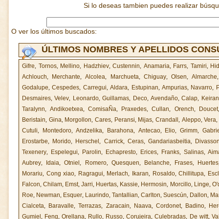
Si lo deseas tambien puedes realizar búsq
O ver los últimos buscados:
ÚLTIMOS NOMBRES Y APELLIDOS CON
Gifre
,
Tornos
,
Mellino
,
Hadzhiev
,
Custennin
,
Anamaria
,
Farrs
,
Tamiri
,
Hi
Achlouch
,
Merchante
,
Alcolea
,
Marchueta
,
Chiguay
,
Olsen
,
Almarche
Godalupe
,
Cespedes
,
Carregui
,
Aldara
,
Estupinan
,
Ampurias
,
Navarro
,
P
Desmaires
,
Velev
,
Leonardo
,
Guillamas
,
Deco
,
Avendaño
,
Calap
,
Keiran
Taralynn
,
Andikoetxea
,
ComisaÑa
,
Praxedes
,
Cullan
,
Orench
,
Doucet
Beristain
,
Gina
,
Morgollon
,
Cares
,
Peransi
,
Mijas
,
Crandall
,
Aleppo
,
Vera
Cutuli
,
Montedoro
,
Andzelika
,
Barahona
,
Antecao
,
Elio
,
Grimm
,
Gabrie
Erostarbe
,
Morido
,
Herschel
,
Carrick
,
Ceras
,
Gandariasbeitia
,
Divasso
Texenery
,
Espelegui
,
Parolin
,
Echapresto
,
Erices
,
Franks
,
Salinas
,
Aim
Aubrey
,
Idaia
,
Otniel
,
Romero
,
Quesquen
,
Belanche
,
Frases
,
Huertes
Morariu
,
Cong xiao
,
Ragragui
,
Merlach
,
Ikaran
,
Rosaldo
,
Chillitupa
,
Esc
Falcon
,
Chilam
,
Emst
,
Jarri
,
Huertas
,
Kassie
,
Hermosin
,
Morcillo
,
Linge
,
O'
Roe
,
Newman
,
Esquer
,
Laurindo
,
Tantallian
,
Carlton
,
Suescún
,
Dallon
,
Ma
Cialceta
,
Baravalle
,
Terrazas
,
Zaracain
,
Naava
,
Cordonet
,
Badino
,
Her
Gumiel
,
Feng
,
Orellana
,
Rullo
,
Russo
,
Corujeira
,
Culebradas
,
De witt
,
Va