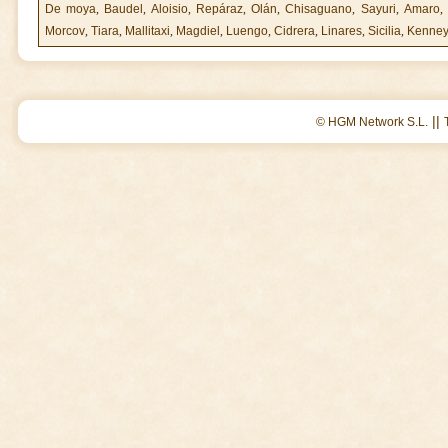
De moya
,
Baudel
,
Aloisio
,
Repáraz
,
Olán
,
Chisaguano
,
Sayuri
,
Amaro
,
Morcov
,
Tiara
,
Mallitaxi
,
Magdiel
,
Luengo
,
Cidrera
,
Linares
,
Sicilia
,
Kenne
||
© HGM Network S.L.