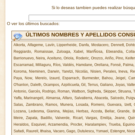
Si lo deseas tambien puedes realizar búsq
O ver los últimos buscados:
ÚLTIMOS NOMBRES Y APELLIDOS CON
Alkorta
,
Alfageme
,
Lavín
,
Lipperheide
,
Danfa
,
Mostacero
,
Dennett
,
Doht
Reggiardo
,
Romaissae
,
Zuloaga
,
Xabel
,
MariÑosa
,
Etxeandia
,
Colla
Barrionuevo
,
Neira
,
Aceituno
,
Oriola
,
Roderic
,
Orozco
,
Ariño
,
Pino
,
Keife
Escarramad
,
Millaguru
,
Ríos
,
Valdés
,
Hamdane
,
Orellana
,
Fonsé
,
Palma
Koroma
,
Nieminen
,
Darwin
,
Yaretzi
,
Nicolás
,
Nisien
,
Perales
,
Ineva
,
Re
Paya
,
Now
,
Merelo
,
Izaurd
,
Esparrach
,
Burmester
,
Bahou
,
Jeigel
,
Ca
O'hanlon
,
Daleth
,
Ocampos
,
Azpilicueta
,
Gil
,
Terrus
,
Galiano
,
Joyas
,
Valte
Antonio
,
Garcés
,
Rodrigo
,
Roman
,
Wattson
,
Sigfreda
,
Skipper
,
Struana
,
Yaffa
,
Marinangeli
,
Almansa
,
Alfaro
,
Salvatierra
,
Abaceta
,
Salcedo
,
Puigv
Salas
,
Zambrano
,
Ramos
,
Munera
,
Losada
,
Romero
,
Guevara
,
Izett
,
Lozana
,
Ledesma
,
Gianina
,
Mejias
,
Herbas
,
Acosta
,
Bellar
,
Grande
,
B
Meire
,
Zapata
,
Badillo
,
Valverde
,
Ricart
,
Vargas
,
Emilija
,
Jeane
,
Qui
Heraldos
,
Esquivel
,
Arzamendia
,
Procter
,
Haralampiev
,
Trueba
,
Eguino
Safadi
,
Raurell
,
Ithaisa
,
Vacaro
,
Gago
,
Dutulescu
,
Ysmael
,
Estengre
,
Nico