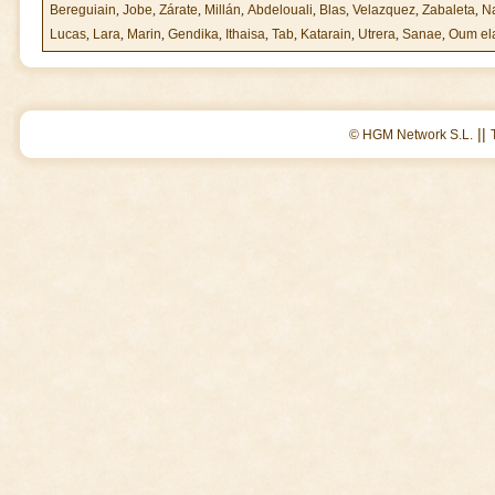
Bereguiain
,
Jobe
,
Zárate
,
Millán
,
Abdelouali
,
Blas
,
Velazquez
,
Zabaleta
,
N
Lucas
,
Lara
,
Marin
,
Gendika
,
Ithaisa
,
Tab
,
Katarain
,
Utrera
,
Sanae
,
Oum el
||
© HGM Network S.L.