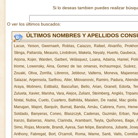
Si lo deseas tambien puedes realizar búsq
O ver los últimos buscados:
ÚLTIMOS NOMBRES Y APELLIDOS CON
Lacue
,
Yeison
,
Gwernaeh
,
Roblas
,
Caiazzo
,
Rafael
,
Alvariño
,
Prokho
Stinga
,
Pallarola
,
Meaurio
,
Lindstrom
,
Makela
,
Neyaly
,
Huerto
,
Gaubeca
,
Arjona
,
Kojer
,
Warden
,
Garberi
,
Velásquez
,
Luana
,
Adairia
,
Haniel
,
Poli
Iriome
,
Lowensky
,
Aina
,
Gomez de las omanas
,
Inchaurregui
,
Suárez
Zouaki
,
Oliva
,
Zorrilla
,
Libreros
,
Jebbour
,
Valterra
,
Moneva
,
Majarena
Salazar
,
Argensola
,
Sarthou
,
Aller
,
Milovanovic
,
Ramiro
,
Padura
,
Aliend
Araya
,
Molinero
,
Estibaliz
,
Bascuñan
,
Bello
,
Arian
,
Granell
,
Edorta
,
Te
Zulueta
,
Xavier
,
Marsha
,
Vara
,
Alejos
,
Zuliani
,
Steimberg
,
Anglés
,
Tripain
Nistal
,
Nubia
,
Cueto
,
Cuartero
,
Bathilda
,
Maialen
,
De nadal
,
Mac giolla
Marugan
,
Majori
,
Barquín
,
Burnat
,
Banda
,
Arnáu
,
Cabrera
,
Furro
,
Henw
Soldado
,
Banyeras
,
Coneo
,
Blaszczyk
,
Cadenas
,
Guzmán
,
Erban
,
Nu
Iranzo
,
Balseras
,
Alamo
,
Clarinda
,
Arambarri
,
Twyla
,
Quiñones
,
Bage
,
Simo
,
Rojas
,
Morante
,
Brandi
,
Ayesa
,
San felipe
,
Barahona
,
Jubarte
,
Jose
Anthony
,
Fabregat
,
Bort
,
O'carroll
,
Roma
,
Warne
,
Santi
,
Valls
,
Comilla