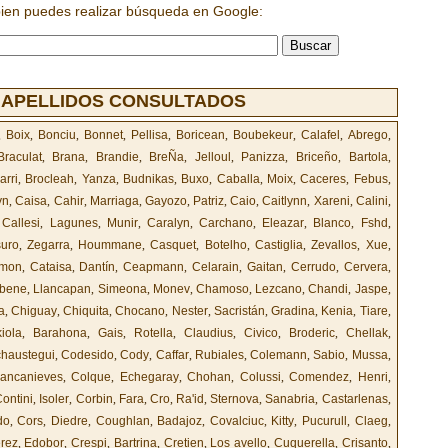
bien puedes realizar búsqueda en Google:
 APELLIDOS CONSULTADOS
,
Boix
,
Bonciu
,
Bonnet
,
Pellisa
,
Boricean
,
Boubekeur
,
Calafel
,
Abrego
,
Braculat
,
Brana
,
Brandie
,
BreÑa
,
Jelloul
,
Panizza
,
Briceño
,
Bartola
,
rri
,
Brocleah
,
Yanza
,
Budnikas
,
Buxo
,
Caballa
,
Moix
,
Caceres
,
Febus
,
yn
,
Caisa
,
Cahir
,
Marriaga
,
Gayozo
,
Patriz
,
Caio
,
Caitlynn
,
Xareni
,
Calini
,
,
Callesi
,
Lagunes
,
Munir
,
Caralyn
,
Carchano
,
Eleazar
,
Blanco
,
Fshd
,
uro
,
Zegarra
,
Hoummane
,
Casquet
,
Botelho
,
Castiglia
,
Zevallos
,
Xue
,
mon
,
Cataisa
,
Dantín
,
Ceapmann
,
Celarain
,
Gaitan
,
Cerrudo
,
Cervera
,
bene
,
Llancapan
,
Simeona
,
Monev
,
Chamoso
,
Lezcano
,
Chandi
,
Jaspe
,
a
,
Chiguay
,
Chiquita
,
Chocano
,
Nester
,
Sacristán
,
Gradina
,
Kenia
,
Tiare
,
iola
,
Barahona
,
Gais
,
Rotella
,
Claudius
,
Civico
,
Broderic
,
Chellak
,
chaustegui
,
Codesido
,
Cody
,
Caffar
,
Rubiales
,
Colemann
,
Sabio
,
Mussa
,
lancanieves
,
Colque
,
Echegaray
,
Chohan
,
Colussi
,
Comendez
,
Henri
,
ontini
,
Isoler
,
Corbin
,
Fara
,
Cro
,
Ra'id
,
Sternova
,
Sanabria
,
Castarlenas
,
do
,
Cors
,
Diedre
,
Coughlan
,
Badajoz
,
Covalciuc
,
Kitty
,
Pucurull
,
Claeg
,
rez
,
Edobor
,
Crespi
,
Bartrina
,
Cretien
,
Los avello
,
Cuquerella
,
Crisanto
,