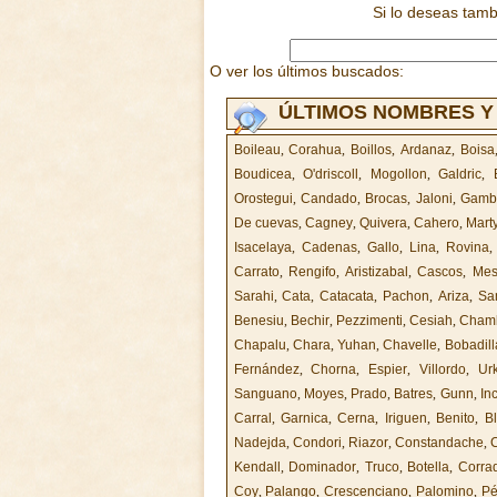
Si lo deseas tam
O ver los últimos buscados:
ÚLTIMOS NOMBRES Y
Boileau
,
Corahua
,
Boillos
,
Ardanaz
,
Boisa
Boudicea
,
O'driscoll
,
Mogollon
,
Galdric
,
Orostegui
,
Candado
,
Brocas
,
Jaloni
,
Gamba
De cuevas
,
Cagney
,
Quivera
,
Cahero
,
Mart
Isacelaya
,
Cadenas
,
Gallo
,
Lina
,
Rovina
Carrato
,
Rengifo
,
Aristizabal
,
Cascos
,
Mes
Sarahi
,
Cata
,
Catacata
,
Pachon
,
Ariza
,
Sa
Benesiu
,
Bechir
,
Pezzimenti
,
Cesiah
,
Cham
Chapalu
,
Chara
,
Yuhan
,
Chavelle
,
Bobadill
Fernández
,
Chorna
,
Espier
,
Villordo
,
Urk
Sanguano
,
Moyes
,
Prado
,
Batres
,
Gunn
,
In
Carral
,
Garnica
,
Cerna
,
Iriguen
,
Benito
,
B
Nadejda
,
Condori
,
Riazor
,
Constandache
,
C
Kendall
,
Dominador
,
Truco
,
Botella
,
Corra
Coy
,
Palango
,
Crescenciano
,
Palomino
,
Pé