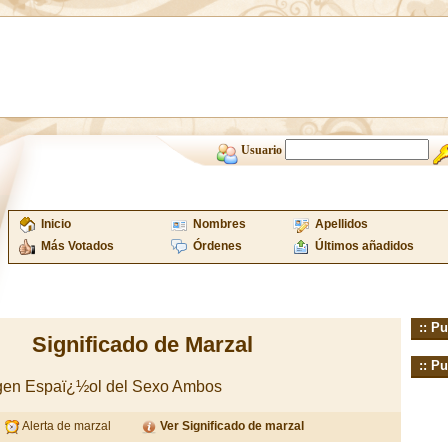
Usuario
Inicio
Nombres
Apellidos
Más Votados
Órdenes
Últimos añadidos
:: Pu
Significado de Marzal
:: Pu
igen Espaï¿½ol del Sexo Ambos
Alerta de marzal
Ver Significado de marzal