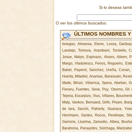
Si lo deseas tam
O ver los últimos buscados:
ÚLTIMOS NOMBRES Y
Isnegas
,
Almansa
,
Elene
,
Lossa
,
Garibay
Landajo
,
Tomova
,
Arambarri
,
Torsiello
,
C
Josue
,
Malyn
,
Espinazo
,
Alvaro
,
Aileen
,
P
Margo
,
Vladulescu
,
Fenos
,
Regueiro
,
Este
Babel
,
Payerol
,
Sanchez
,
Ureña
,
Conan
Huerta
,
Mitadiel
,
Ananias
,
Barasoain
,
Rexlo
Maite
,
Bihari
,
Villarrica
,
Spera
,
Abellan
,
Ga
Fieraru
,
Fuentes
,
Sese
,
Puy
,
Osorno
,
Gil 
Tejeria
,
Escarpizo
,
Vius
,
Villares
,
Bouchent
Maty
,
Vankov
,
Bensaed
,
Grifo
,
Pisani
,
Ibar
de lara
,
Sacchi
,
Flaherty
,
Guaraca
,
Yise
Herrmann
,
Santes
,
Rocco
,
Penélope
,
Sil
Garrone
,
Lluelma
,
Zamudio
,
Albea
,
Bouh
Barahona
,
Panayotov
,
Solchaga
,
Marizabe