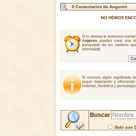
0
Comentarios de Anguren
NO HEMOS ENC
Si lo deseas te podemos manten
Anguren
, puedes crear una A
avisandote de los cambios que
informad@.
Si conoces algún significado d
seguir mejorando y ofreciendo
historias, heráldica y genealogí
Buscar
Solo con 