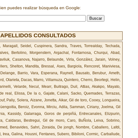
bien puedes realizar búsqueda en Google:
 APELLIDOS CONSULTADOS
,
Maragall
,
Seidel
,
Cuspinera
,
Sandra
,
Traves
,
Torrealday
,
Techada
,
alves
,
Bertolino
,
Morgenstern
,
Argachal
,
Fontarnosa
,
Churqui
,
Abad
,
avliuk
,
Casanova
,
Najarro
,
Belaunde
,
Virla
,
González
,
Jarain
,
Volney
,
llers
,
Shelton
,
Mandita
,
Bressal
,
Ases
,
Bargiola
,
Rencoret
,
Maniviesa
,
,
Delange
,
Barrio
,
Vara
,
Esperana
,
Raynell
,
Bausato
,
Berubur
,
Ameth
,
rd
,
Olarieta
,
Dacas
,
Marro
,
Villamuza
,
Quintero
,
Cherro
,
Beortegi
,
Helin
,
rinelli
,
Velarde
,
Necul
,
Mearr
,
Buitrago
,
Duil
,
Attias
,
Akakpo
,
Mayato
,
de real
,
Elissa
,
De la o
,
Gajate
,
Calani
,
Sacko
,
Quemades
,
Terrazas
,
ouf
,
Paliy
,
Solera
,
Aizane
,
Jonetta
,
Aikar
,
Gil de toro
,
Cooey
,
Longueira
,
güengoitia
,
Beroiz
,
Evonna
,
Mirciu
,
Adila
,
Samman
,
Ciriany
,
Joelma
,
Gil
nia
,
Kassidy
,
Galarraga
,
Goros de perpiñá
,
Entrecanales
,
Elizpurin
,
va
,
Caldaras
,
Bestregui
,
Gil de moro
,
Caro
,
BuÑola
,
Leiva
,
Sobrino
,
amed
,
Benavides
,
Sahri
,
Zoraida
,
De jongh
,
Nombre
,
Caballero
,
Lafdi
,
l
,
Irea
,
Galina
,
Housni
,
Fentanes
,
Subero
,
Bibiloni
,
Cormic
,
Carballude
,