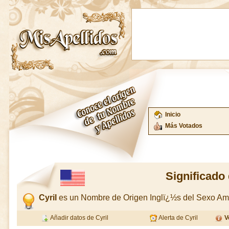
Inicio
Más Votados
Significado 
Cyril
es un Nombre de Origen Inglï¿½s del Sexo A
Añadir datos de Cyril
Alerta de Cyril
V