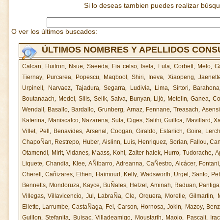
Si lo deseas tambien puedes realizar búsq
O ver los últimos buscados:
ÚLTIMOS NOMBRES Y APELLIDOS CON
Calcan
,
Huitron
,
Nsue
,
Saeeda
,
Fia celso
,
Isela
,
Lula
,
Corbett
,
Melo
,
G
Tiernay
,
Purcarea
,
Popescu
,
Maqbool
,
Shiri
,
Ineva
,
Xiaopeng
,
Jaenett
Urpinell
,
Narvaez
,
Tajadura
,
Segarra
,
Ludivia
,
Lima
,
Sirtori
,
Barahona
Boutanaach
,
Medel
,
Sills
,
Selik
,
Salva
,
Bunyan
,
Lijó
,
Metelín
,
Ganea
,
C
Wendall
,
Basallo
,
Bardallo
,
Grunberg
,
Arnaz
,
Fennane
,
Treasach
,
Asens
Katerina
,
Maniscalco
,
Nazarena
,
Suta
,
Ciges
,
Salihi
,
Guillca
,
Mavillard
,
X
Villet
,
Pell
,
Benavides
,
Arsenal
,
Coogan
,
Giraldo
,
Estarlich
,
Goire
,
Lerc
ChapoÑan
,
Restrepo
,
Huber
,
Aislinn
,
Luis
,
Henriquez
,
Sorian
,
Fallou
,
Can
Otamendi
,
Mirit
,
Vidanes
,
Maass
,
Kohl
,
Zaiter haiek
,
Hurro
,
Tudorache
,
A
Liquete
,
Chandia
,
Klee
,
AÑibarro
,
Adreanna
,
CaÑestro
,
Alcácer
,
Fontani
Cherell
,
Cañizares
,
Ethen
,
Haimoud
,
Kelly
,
Wadsworth
,
Urgel
,
Santo
,
Pet
Bennetts
,
Mondoruza
,
Kayce
,
BuÑales
,
Helzel
,
Aminah
,
Raduan
,
Pantiga
Villegas
,
Villavicencio
,
Jul
,
LabraÑa
,
Cle
,
Orquera
,
Morelle
,
Gilmartin
,
Ellette
,
Larrumbe
,
CastaÑaga
,
Fel
,
Carson
,
Hornosa
,
Jokin
,
Mazoy
,
Benz
Guillon
,
Stefanita
,
Buisac
,
Villadeamigo
,
Moustarih
,
Maojo
,
Pascali
,
Ira