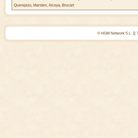
Querejazu
,
Marsten
,
Alcoya
,
Brucart
||
© HGM Network S.L.