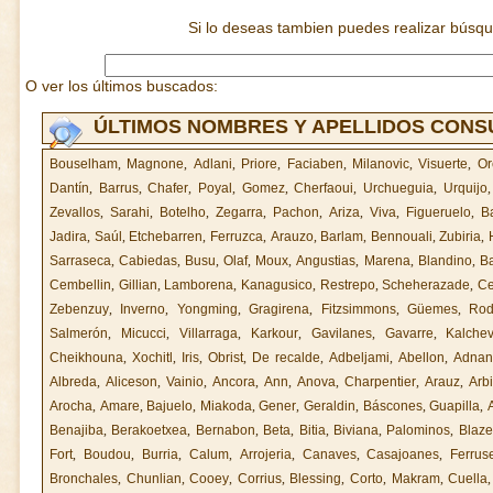
Si lo deseas tambien puedes realizar búsq
O ver los últimos buscados:
ÚLTIMOS NOMBRES Y APELLIDOS CON
Bouselham
,
Magnone
,
Adlani
,
Priore
,
Faciaben
,
Milanovic
,
Visuerte
,
Or
Dantín
,
Barrus
,
Chafer
,
Poyal
,
Gomez
,
Cherfaoui
,
Urchueguia
,
Urquijo
Zevallos
,
Sarahi
,
Botelho
,
Zegarra
,
Pachon
,
Ariza
,
Viva
,
Figueruelo
,
B
Jadira
,
Saúl
,
Etchebarren
,
Ferruzca
,
Arauzo
,
Barlam
,
Bennouali
,
Zubiria
,
Sarraseca
,
Cabiedas
,
Busu
,
Olaf
,
Moux
,
Angustias
,
Marena
,
Blandino
,
B
Cembellin
,
Gillian
,
Lamborena
,
Kanagusico
,
Restrepo
,
Scheherazade
,
Ce
Zebenzuy
,
Inverno
,
Yongming
,
Gragirena
,
Fitzsimmons
,
Güemes
,
Rod
Salmerón
,
Micucci
,
Villarraga
,
Karkour
,
Gavilanes
,
Gavarre
,
Kalche
Cheikhouna
,
Xochitl
,
Iris
,
Obrist
,
De recalde
,
Adbeljami
,
Abellon
,
Adnan
Albreda
,
Aliceson
,
Vainio
,
Ancora
,
Ann
,
Anova
,
Charpentier
,
Arauz
,
Arbi
Arocha
,
Amare
,
Bajuelo
,
Miakoda
,
Gener
,
Geraldin
,
Báscones
,
Guapilla
,
Benajiba
,
Berakoetxea
,
Bernabon
,
Beta
,
Bitia
,
Biviana
,
Palominos
,
Blaze
Fort
,
Boudou
,
Burria
,
Calum
,
Arrojeria
,
Canaves
,
Casajoanes
,
Ferrus
Bronchales
,
Chunlian
,
Cooey
,
Corrius
,
Blessing
,
Corto
,
Makram
,
Cuella