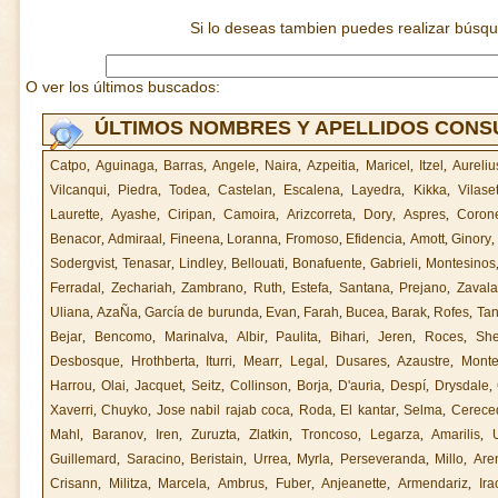
Si lo deseas tambien puedes realizar búsq
O ver los últimos buscados:
ÚLTIMOS NOMBRES Y APELLIDOS CON
Catpo
,
Aguinaga
,
Barras
,
Angele
,
Naira
,
Azpeitia
,
Maricel
,
Itzel
,
Aureliu
Vilcanqui
,
Piedra
,
Todea
,
Castelan
,
Escalena
,
Layedra
,
Kikka
,
Vilase
Laurette
,
Ayashe
,
Ciripan
,
Camoira
,
Arizcorreta
,
Dory
,
Aspres
,
Coron
Benacor
,
Admiraal
,
Fineena
,
Loranna
,
Fromoso
,
Efidencia
,
Amott
,
Ginory
Sodergvist
,
Tenasar
,
Lindley
,
Bellouati
,
Bonafuente
,
Gabrieli
,
Montesinos
Ferradal
,
Zechariah
,
Zambrano
,
Ruth
,
Estefa
,
Santana
,
Prejano
,
Zavala
Uliana
,
AzaÑa
,
García de burunda
,
Evan
,
Farah
,
Bucea
,
Barak
,
Rofes
,
Tan
Bejar
,
Bencomo
,
Marinalva
,
Albir
,
Paulita
,
Bihari
,
Jeren
,
Roces
,
She
Desbosque
,
Hrothberta
,
Iturri
,
Mearr
,
Legal
,
Dusares
,
Azaustre
,
Mont
Harrou
,
Olai
,
Jacquet
,
Seitz
,
Collinson
,
Borja
,
D'auria
,
Despí
,
Drysdale
,
Xaverri
,
Chuyko
,
Jose nabil rajab coca
,
Roda
,
El kantar
,
Selma
,
Cerece
Mahl
,
Baranov
,
Iren
,
Zuruzta
,
Zlatkin
,
Troncoso
,
Legarza
,
Amarilis
,
Guillemard
,
Saracino
,
Beristain
,
Urrea
,
Myrla
,
Perseveranda
,
Millo
,
Are
Crisann
,
Militza
,
Marcela
,
Ambrus
,
Fuber
,
Anjeanette
,
Armendariz
,
Ira