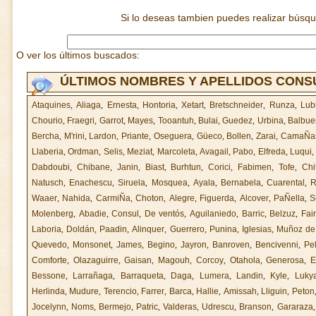
Si lo deseas tambien puedes realizar búsq
O ver los últimos buscados:
ÚLTIMOS NOMBRES Y APELLIDOS CON
Ataquines
,
Aliaga
,
Ernesta
,
Hontoria
,
Xetart
,
Bretschneider
,
Runza
,
Lub
Chourio
,
Fraegri
,
Garrot
,
Mayes
,
Tooantuh
,
Bulai
,
Guedez
,
Urbina
,
Balbue
Bercha
,
M'rini
,
Lardon
,
Priante
,
Oseguera
,
Güeco
,
Bollen
,
Zarai
,
CamaÑa
Llaberia
,
Ordman
,
Selis
,
Meziat
,
Marcoleta
,
Avagail
,
Pabo
,
Elfreda
,
Luqui
Dabdoubi
,
Chibane
,
Janin
,
Biast
,
Burhtun
,
Corici
,
Fabimen
,
Tofe
,
Chi
Natusch
,
Enachescu
,
Siruela
,
Mosquea
,
Ayala
,
Bernabela
,
Cuarental
,
R
Waaer
,
Nahida
,
CarmiÑa
,
Choton
,
Alegre
,
Figuerda
,
Alcover
,
PaÑella
,
S
Molenberg
,
Abadie
,
Consul
,
De ventós
,
Aguilaniedo
,
Barric
,
Belzuz
,
Fai
Laboria
,
Doldán
,
Paadin
,
Alinquer
,
Guerrero
,
Punina
,
Iglesias
,
Muñoz de 
Quevedo
,
Monsonet
,
James
,
Begino
,
Jayron
,
Banroven
,
Bencivenni
,
Pe
Comforte
,
Olazaguirre
,
Gaisan
,
Magouh
,
Corcoy
,
Otahola
,
Generosa
,
E
Bessone
,
Larrañaga
,
Barraqueta
,
Daga
,
Lumera
,
Landin
,
Kyle
,
Luky
Herlinda
,
Mudure
,
Terencio
,
Farrer
,
Barca
,
Hallie
,
Amissah
,
Lliguin
,
Peton
Jocelynn
,
Noms
,
Bermejo
,
Patric
,
Valderas
,
Udrescu
,
Branson
,
Gararaza