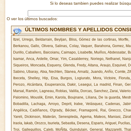
Si lo deseas tambien puedes realizar búsq
O ver los últimos buscados:
ÚLTIMOS NOMBRES Y APELLIDOS CON
Itzel
,
Urrego
,
Beldarrain
,
Beyljan
,
Bliss
,
Gómez de las cortinas
,
Morffe
,
Berkanou
,
Gallo
,
Olivera
,
Salinas
,
Colay
,
Vaquer
,
Barahona
,
Gomez
,
Ma
Durillo
,
Caballero
,
Baicoianu
,
Caimapo
,
Lisabette
,
Muiños
,
Abdessatar
,
B
Isamar
,
Anca
,
Ardelle
,
Omar
,
Yim
,
Casalderrey
,
Noriego
,
Nethanel
,
Nanja
Siqueiros
,
Moncada
,
Esqueny
,
Glenda
,
Fredy
,
Aitana
,
Araujo
,
Esquivel
,
D
Sabino
,
Ubaray
,
Atxa
,
Nechten
,
Stanea
,
Arnaitz
,
Juando
,
Ariño
,
Comte
,
Zi
Ibeceta
,
Shelley
,
Hip
,
Eisa
,
Burgos
,
Logiurato
,
Mora
,
Victoire
,
Floruta
Perozo
,
Alcántara
,
Exuperancia
,
Dakir
,
Leaegui
,
La madrid
,
Finan
,
Ger
Marsal
,
Ramón
,
Lagneau
,
Roblas
,
Valilla
,
Dorcas
,
Sanchez
,
Zarai
,
Valerio
Palomino
,
Mouslik
,
Emin
,
Karola
,
Boujnane
,
Liliana
,
De la guarda
,
Mest
Bobadilla
,
Lachaga
,
Arroyo
,
Deprit
,
Iratxe
,
Velásquez
,
Cadenas
,
Jabi
Angélica
,
Cadiñanos
,
O'grady
,
Bécker
,
Framagorré
,
Rai
,
Gnecco
,
Cha
Yareli
,
Dickinson
,
Materán
,
Senespleda
,
Agema
,
Mateos
,
Maniasi
,
Zára
Iraola
,
Iakab
,
Orozco
,
Isurieta
,
Sebastia
,
Desena
,
Esparis
,
Ariguel
,
Pucllas
Troi
,
Galleguillos
,
Caleb
,
MoÑita
,
Guindulain
,
General
,
Mazzarelli
,
Tha