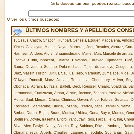
Si lo deseas tambien puedes realizar búsq
O ver los últimos buscados:
ÚLTIMOS NOMBRES Y APELLIDOS CON
Tutusaus
,
Castro
,
Chacón
,
Hurlbart
,
Genesis
,
Ezquer
,
Magdalena
,
Amosco
Yimes
,
Calatayud
,
Miquel
,
Nayra
,
Morreres
,
Joel
,
Rosales
,
Alcaraz
,
Gorro
Harmsen
,
Andere
,
Ardiel
,
Shuangshuang
,
Mariel
,
Mas
,
Marcelo de armas
,
Escriva
,
Curto
,
Innocent
,
Galarza
,
Cavanas
,
Caraveo
,
Tijandarte
,
Picó
Saura
,
Devondra
,
Soriano
,
Dela rochaes
,
Tejido de santoyo
,
Oseguera
Díaz
,
Massin
,
Histori
,
Jurijus
,
Saulius
,
Tello
,
Marhoum
,
Zumalabe
,
Mide
,
D
O'dwyer
,
Donosti
,
Maez
,
Jamael
,
Tremolosa
,
Choudhury
,
Mciver
,
Sega
Obonaga
,
Abrain
,
Eufrasia
,
Ballell
,
Geol
,
Roussel
,
Chiaro
,
Spalding
,
Sa
Larramendi
,
Cuatzozon
,
Arnáu
,
Alzate
,
Jacome
,
Zenobia
,
Yoskov
,
Alcánt
Melita
,
Saúl
,
Megan
,
Cilinia
,
Chirinos
,
Goyen
,
Ange
,
Fabrés
,
Gutarate
,
D
Kosmatka
,
Scamarone
,
Ulecia
,
Lozana
,
O'carroll
,
Zape
,
D'amelio
,
Neme
,
Berber
,
Duran
,
Rojas
,
Brune
,
Monica
,
Urbina
,
Oona
,
Bayar
,
Montes
,
Omo
Bodilsen
,
Dowle
,
Irasema
,
Eltoro
,
Yancutray
,
Ríos
,
Farpa
,
Felic
,
Irai
,
Choq
Silva
,
Alex
,
Pavlyk
,
Neely
,
Asueta
,
Roy
,
Subinas
,
Dávila
,
Ambrogi
,
Raimu
Clariana seva
,
Alberti
,
O'malley
,
Laamech
,
Teodulo
,
Subiranas
,
Gatin