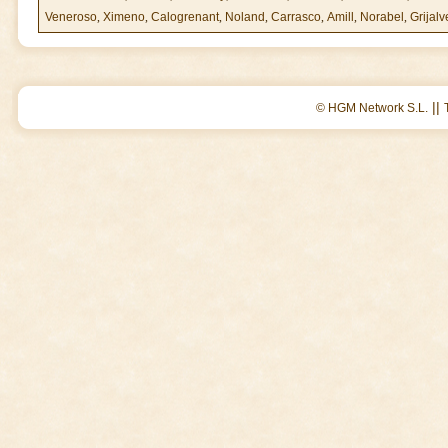
Veneroso
,
Ximeno
,
Calogrenant
,
Noland
,
Carrasco
,
Amill
,
Norabel
,
Grijalv
||
© HGM Network S.L.