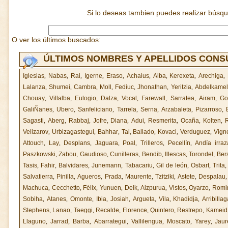
Si lo deseas tambien puedes realizar búsq
O ver los últimos buscados:
ÚLTIMOS NOMBRES Y APELLIDOS CON
Iglesias
,
Nabas
,
Rai
,
Igerne
,
Eraso
,
Achaius
,
Alba
,
Kerexeta
,
Arechiga
,
Lalanza
,
Shumei
,
Cambra
,
Moll
,
Fediuc
,
Jhonathan
,
Yeritzia
,
Abdelkamel
Chouay
,
Villalba
,
Eulogio
,
Dalza
,
Vocal
,
Farewall
,
Sarratea
,
Airam
,
Go
GaliÑanes
,
Ubero
,
Sanfeliciano
,
Tarrela
,
Serna
,
Arzabaleta
,
Pizarroso
,
Sagasti
,
Aberg
,
Rabbaj
,
Jofre
,
Diana
,
Adui
,
Resmerita
,
Ocaña
,
Kolten
,
Velizarov
,
Urbizagastegui
,
Bahhar
,
Tai
,
Ballado
,
Kovaci
,
Verduguez
,
Vign
Attouch
,
Lay
,
Desplans
,
Jaguara
,
Poal
,
Trilleros
,
Pecellín
,
Andía irraz
Paszkowski
,
Zabou
,
Gaudioso
,
Cunilleras
,
Bendib
,
Illescas
,
Torondel
,
Ber
Tasis
,
Fahir
,
Balvidares
,
Junemann
,
Tabacariu
,
Gil de león
,
Osbart
,
Trita
Salvatierra
,
Pinilla
,
Agueros
,
Prada
,
Maurente
,
Tzitziki
,
Astete
,
Despalau
Machuca
,
Cecchetto
,
Félix
,
Yunuen
,
Deik
,
Aizpurua
,
Vistos
,
Oyarzo
,
Romi
Sobiha
,
Atanes
,
Omonte
,
Ibia
,
Josiah
,
Argueta
,
Vila
,
Khadidja
,
Arribilla
Stephens
,
Lanao
,
Taeggi
,
Recalde
,
Florence
,
Quintero
,
Restrepo
,
Kameid
Llaguno
,
Jarrad
,
Barba
,
Abarrategui
,
Vallilengua
,
Moscato
,
Yarey
,
Jaur