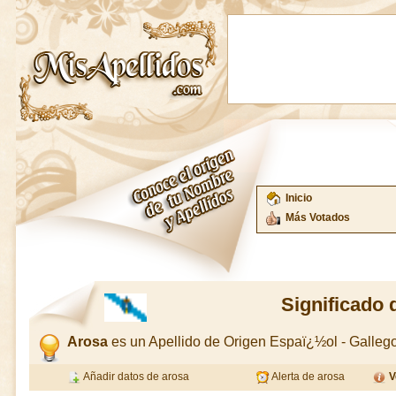
Inicio
Más Votados
Significado 
Arosa
es un Apellido de Origen Espaï¿½ol - Galle
Añadir datos de arosa
Alerta de arosa
V