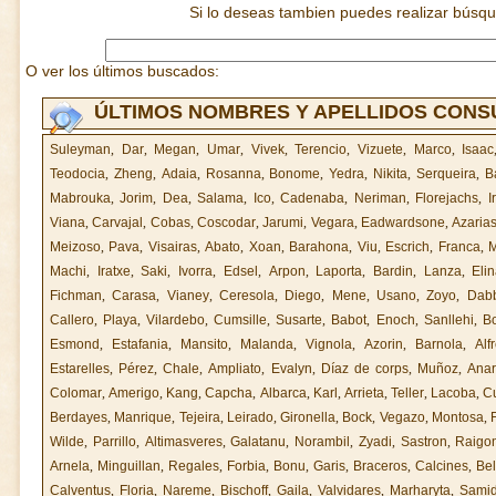
Si lo deseas tambien puedes realizar búsq
O ver los últimos buscados:
ÚLTIMOS NOMBRES Y APELLIDOS CON
Suleyman
,
Dar
,
Megan
,
Umar
,
Vivek
,
Terencio
,
Vizuete
,
Marco
,
Isaac
Teodocia
,
Zheng
,
Adaia
,
Rosanna
,
Bonome
,
Yedra
,
Nikita
,
Serqueira
,
B
Mabrouka
,
Jorim
,
Dea
,
Salama
,
Ico
,
Cadenaba
,
Neriman
,
Florejachs
,
I
Viana
,
Carvajal
,
Cobas
,
Coscodar
,
Jarumi
,
Vegara
,
Eadwardsone
,
Azaria
Meizoso
,
Pava
,
Visairas
,
Abato
,
Xoan
,
Barahona
,
Viu
,
Escrich
,
Franca
,
Machi
,
Iratxe
,
Saki
,
Ivorra
,
Edsel
,
Arpon
,
Laporta
,
Bardin
,
Lanza
,
Eli
Fichman
,
Carasa
,
Vianey
,
Ceresola
,
Diego
,
Mene
,
Usano
,
Zoyo
,
Dab
Callero
,
Playa
,
Vilardebo
,
Cumsille
,
Susarte
,
Babot
,
Enoch
,
Sanllehi
,
B
Esmond
,
Estafania
,
Mansito
,
Malanda
,
Vignola
,
Azorin
,
Barnola
,
Alf
Estarelles
,
Pérez
,
Chale
,
Ampliato
,
Evalyn
,
Díaz de corps
,
Muñoz
,
Anar
Colomar
,
Amerigo
,
Kang
,
Capcha
,
Albarca
,
Karl
,
Arrieta
,
Teller
,
Lacoba
,
C
Berdayes
,
Manrique
,
Tejeira
,
Leirado
,
Gironella
,
Bock
,
Vegazo
,
Montosa
,
Wilde
,
Parrillo
,
Altimasveres
,
Galatanu
,
Norambil
,
Zyadi
,
Sastron
,
Raigo
Arnela
,
Minguillan
,
Regales
,
Forbia
,
Bonu
,
Garis
,
Braceros
,
Calcines
,
Be
Calventus
,
Floria
,
Nareme
,
Bischoff
,
Gaila
,
Valvidares
,
Marharyta
,
Sami