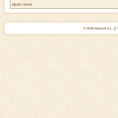
Aguillo
,
Deval
||
© HGM Network S.L.