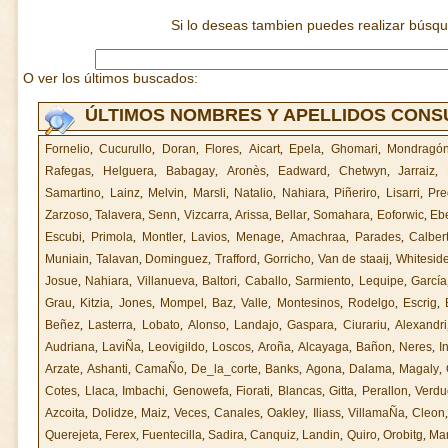
Si lo deseas tambien puedes realizar búsq
O ver los últimos buscados:
ÚLTIMOS NOMBRES Y APELLIDOS CON
Fornelio
,
Cucurullo
,
Doran
,
Flores
,
Aicart
,
Epela
,
Ghomari
,
Mondragó
Rafegas
,
Helguera
,
Babagay
,
Aronès
,
Eadward
,
Chetwyn
,
Jarraiz
,
Samartino
,
Lainz
,
Melvin
,
Marsli
,
Natalio
,
Nahiara
,
Piñeriro
,
Lisarri
,
Pre
Zarzoso
,
Talavera
,
Senn
,
Vizcarra
,
Arissa
,
Bellar
,
Somahara
,
Eoforwic
,
Eb
Escubi
,
Primola
,
Montler
,
Lavios
,
Menage
,
Amachraa
,
Parades
,
Calber
Muniain
,
Talavan
,
Dominguez
,
Trafford
,
Gorricho
,
Van de staaij
,
Whitesid
Josue
,
Nahiara
,
Villanueva
,
Baltori
,
Caballo
,
Sarmiento
,
Lequipe
,
García
Grau
,
Kitzia
,
Jones
,
Mompel
,
Baz
,
Valle
,
Montesinos
,
Rodelgo
,
Escrig
,
Beñez
,
Lasterra
,
Lobato
,
Alonso
,
Landajo
,
Gaspara
,
Ciurariu
,
Alexandri
Audriana
,
LaviÑa
,
Leovigildo
,
Loscos
,
Aroña
,
Alcayaga
,
Bañon
,
Neres
,
I
Arzate
,
Ashanti
,
CamaÑo
,
De_la_corte
,
Banks
,
Agona
,
Dalama
,
Magaly
,
Cotes
,
Llaca
,
Imbachi
,
Genowefa
,
Fiorati
,
Blancas
,
Gitta
,
Perallon
,
Verdu
Azcoita
,
Dolidze
,
Maiz
,
Veces
,
Canales
,
Oakley
,
Iliass
,
VillamaÑa
,
Cleon
Querejeta
,
Ferex
,
Fuentecilla
,
Sadira
,
Canquiz
,
Landin
,
Quiro
,
Orobitg
,
Mar