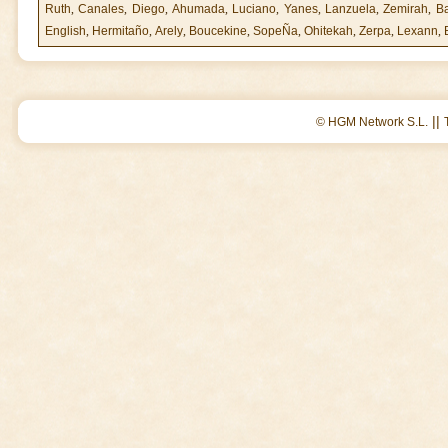
Ruth
,
Canales
,
Diego
,
Ahumada
,
Luciano
,
Yanes
,
Lanzuela
,
Zemirah
,
Ba
English
,
Hermitaño
,
Arely
,
Boucekine
,
SopeÑa
,
Ohitekah
,
Zerpa
,
Lexann
,
||
© HGM Network S.L.