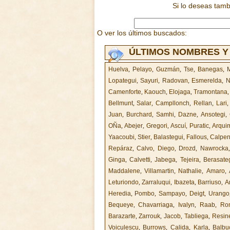
Si lo deseas tam
O ver los últimos buscados:
ÚLTIMOS NOMBRES Y
Huelva
,
Pelayo
,
Guzmán
,
Tse
,
Banegas
,
M
Lopategui
,
Sayuri
,
Radovan
,
Esmerelda
,
N
Camenforte
,
Kaouch
,
Elojaga
,
Tramontana
Bellmunt
,
Salar
,
Campllonch
,
Rellan
,
Lari
Juan
,
Burchard
,
Samhi
,
Dazne
,
Ansotegi
,
OÑa
,
Abejer
,
Gregori
,
Ascuí
,
Puratic
,
Arqui
Yaacoubi
,
Stier
,
Balastegui
,
Fallous
,
Calpe
Repáraz
,
Calvo
,
Diego
,
Drozd
,
Nawrocka
Ginga
,
Calvetti
,
Jabega
,
Tejeira
,
Berasate
Maddalene
,
Villamartin
,
Nathalie
,
Amaro
,
Leturiondo
,
Zarraluqui
,
Ibazeta
,
Barriuso
,
A
Heredia
,
Pombo
,
Sampayo
,
Deigt
,
Urango
Bequeye
,
Chavarriaga
,
Ivalyn
,
Raab
,
Ro
Barazarte
,
Zarrouk
,
Jacob
,
Tabliega
,
Resin
Voiculescu
,
Burrows
,
Calida
,
Karla
,
Balbu