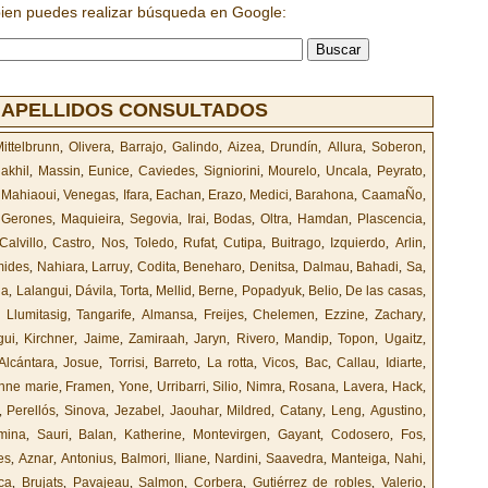
bien puedes realizar búsqueda en Google:
 APELLIDOS CONSULTADOS
ittelbrunn
,
Olivera
,
Barrajo
,
Galindo
,
Aizea
,
Drundín
,
Allura
,
Soberon
,
akhil
,
Massin
,
Eunice
,
Caviedes
,
Signiorini
,
Mourelo
,
Uncala
,
Peyrato
,
,
Mahiaoui
,
Venegas
,
Ifara
,
Eachan
,
Erazo
,
Medici
,
Barahona
,
CaamaÑo
,
,
Gerones
,
Maquieira
,
Segovia
,
Irai
,
Bodas
,
Oltra
,
Hamdan
,
Plascencia
,
Calvillo
,
Castro
,
Nos
,
Toledo
,
Rufat
,
Cutipa
,
Buitrago
,
Izquierdo
,
Arlin
,
mides
,
Nahiara
,
Larruy
,
Codita
,
Beneharo
,
Denitsa
,
Dalmau
,
Bahadi
,
Sa
,
na
,
Lalangui
,
Dávila
,
Torta
,
Mellid
,
Berne
,
Popadyuk
,
Belio
,
De las casas
,
,
Llumitasig
,
Tangarife
,
Almansa
,
Freijes
,
Chelemen
,
Ezzine
,
Zachary
,
gui
,
Kirchner
,
Jaime
,
Zamiraah
,
Jaryn
,
Rivero
,
Mandip
,
Topon
,
Ugaitz
,
Alcántara
,
Josue
,
Torrisi
,
Barreto
,
La rotta
,
Vicos
,
Bac
,
Callau
,
Idiarte
,
nne marie
,
Framen
,
Yone
,
Urribarri
,
Silio
,
Nimra
,
Rosana
,
Lavera
,
Hack
,
,
Perellós
,
Sinova
,
Jezabel
,
Jaouhar
,
Mildred
,
Catany
,
Leng
,
Agustino
,
mina
,
Sauri
,
Balan
,
Katherine
,
Montevirgen
,
Gayant
,
Codosero
,
Fos
,
es
,
Aznar
,
Antonius
,
Balmori
,
Iliane
,
Nardini
,
Saavedra
,
Manteiga
,
Nahi
,
ca
,
Brujats
,
Pavajeau
,
Salmon
,
Corbera
,
Gutiérrez de robles
,
Valerio
,