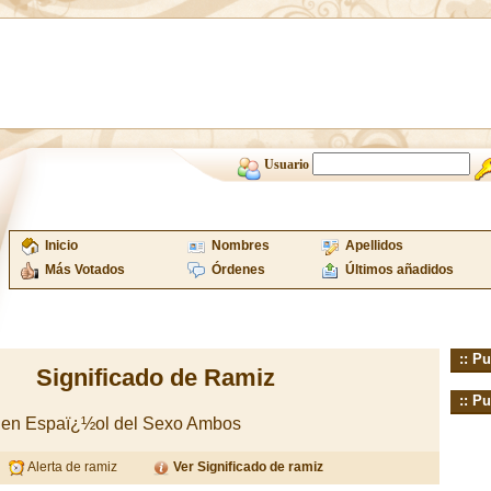
Usuario
Inicio
Nombres
Apellidos
Más Votados
Órdenes
Últimos añadidos
:: Pu
Significado de Ramiz
:: Pu
igen Espaï¿½ol del Sexo Ambos
Alerta de ramiz
Ver Significado de ramiz