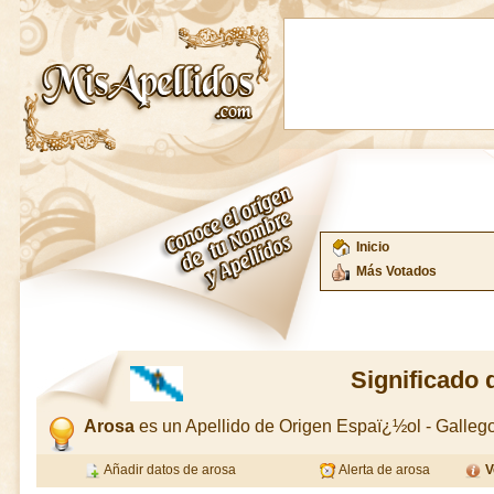
Inicio
Más Votados
Significado 
Arosa
es un Apellido de Origen Espaï¿½ol - Galle
Añadir datos de arosa
Alerta de arosa
V