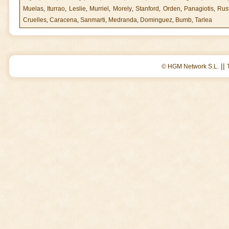
Muelas
,
Iturrao
,
Leslie
,
Murriel
,
Morely
,
Stanford
,
Orden
,
Panagiotis
,
Rus
Cruelles
,
Caracena
,
Sanmarti
,
Medranda
,
Dominguez
,
Bumb
,
Tarlea
||
© HGM Network S.L.