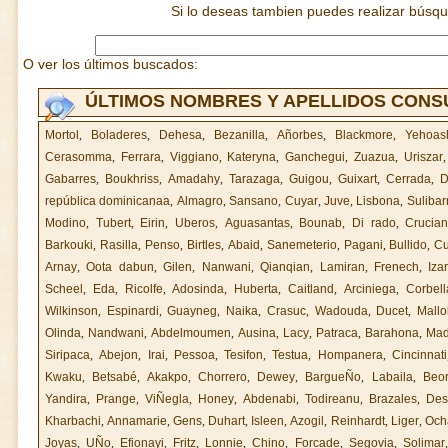
Si lo deseas tambien puedes realizar búsq
O ver los últimos buscados:
ÚLTIMOS NOMBRES Y APELLIDOS CON
Mortol
,
Boladeres
,
Dehesa
,
Bezanilla
,
Añorbes
,
Blackmore
,
Yehoas
Cerasomma
,
Ferrara
,
Viggiano
,
Kateryna
,
Ganchegui
,
Zuazua
,
Uriszar
Gabarres
,
Boukhriss
,
Amadahy
,
Tarazaga
,
Guigou
,
Guixart
,
Cerrada
,
D
república dominicanaa
,
Almagro
,
Sansano
,
Cuyar
,
Juve
,
Lisbona
,
Sulibar
Modino
,
Tubert
,
Eirin
,
Uberos
,
Aguasantas
,
Bounab
,
Di rado
,
Crucia
Barkouki
,
Rasilla
,
Penso
,
Birtles
,
Abaid
,
Sanemeterio
,
Pagani
,
Bullido
,
Cu
Arnay
,
Oota dabun
,
Gilen
,
Nanwani
,
Qianqian
,
Lamiran
,
Frenech
,
Iza
Scheel
,
Eda
,
Ricolfe
,
Adosinda
,
Huberta
,
Caitland
,
Arciniega
,
Corbell
Wilkinson
,
Espinardi
,
Guayneg
,
Naika
,
Crasuc
,
Wadouda
,
Ducet
,
Mallo
Olinda
,
Nandwani
,
Abdelmoumen
,
Ausina
,
Lacy
,
Patraca
,
Barahona
,
Mad
Siripaca
,
Abejon
,
Irai
,
Pessoa
,
Tesifon
,
Testua
,
Hompanera
,
Cincinnati
Kwaku
,
Betsabé
,
Akakpo
,
Chorrero
,
Dewey
,
BargueÑo
,
Labaila
,
Beor
Yandira
,
Prange
,
ViÑegla
,
Honey
,
Abdenabi
,
Todireanu
,
Brazales
,
Des
Kharbachi
,
Annamarie
,
Gens
,
Duhart
,
Isleen
,
Azogil
,
Reinhardt
,
Liger
,
Och
Joyas
,
UÑo
,
Efionayi
,
Fritz
,
Lonnie
,
Chino
,
Forcade
,
Segovia
,
Solimar