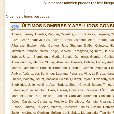
Si lo deseas tambien puedes realizar búsq
O ver los últimos buscados:
ÚLTIMOS NOMBRES Y APELLIDOS CON
Abarca
,
Tiernay
,
Huertas
,
Maguire
,
Civantos
,
Kizu
,
Caritates
,
Barquete
,
C
Baza
,
Krenz
,
Zabava
,
Gau
,
Asiron
,
Araya
,
Asianne
,
Ales
,
Randez
,
Na
Albanese
,
Estiben
,
Ariz
,
Carrión
,
Jalu
,
Ghanem
,
Dalbo
,
Quintero
,
Hi
Mimbrera
,
Antoche
,
Natale
,
Ange
,
Servera
,
Carbayeda
,
Agilberht
,
Ja que
Yabeta
,
Urízar
,
Siergiejenia
,
Godia
,
Sohaib
,
Gomenza
,
Grandon
,
Corliss
Aboulfounoun
,
Mariko
,
Struve
,
Abrantes
,
Hamedi
,
Botella
,
Eydan
,
Andi
Marthe
,
Merchante
,
Budaca
,
Barahona
,
Heredia
,
Carrizal
,
Masreal
,
Pic
Amblar
,
Valenzuela
,
Benichou
,
Labraga
,
Penanes
,
Villa
,
Latif
,
Lizandara
Lucero
,
Malachy
,
Adunt
,
Masloski
,
Picallo
,
Quizhpi
,
Pryderi
,
O'doherty
,
Me
Shubitidze
,
Julio
,
Ashling
,
Asur
,
Tudela
,
Sloan
,
Cinwell
,
Sotero
,
Timote
Birtwistle
,
Zuya
,
Aguilón
,
Aketx
,
Hecker
,
Gravolosa
,
Calisaya
,
AÑor
,
Est
Moroder
,
Arcon
,
Sol
,
Miritsos
,
Babiloni
,
Carolynn
,
Heardind
,
Chasqui
,
Dyfed
,
Cassiano
,
Carujame
,
Fenollera
,
De pliego
,
Marinoiu
,
Alvarez
,
Clauso
,
Fahima
,
Callejon
,
Minardi
,
Gorostarzu
,
Bales
,
Gradin
,
Cerrede
Justel
,
Anchuelo
,
Queizan
,
SoÑen
,
Lorit
,
Salas
,
Mariagrazia
,
TemiÑo
,