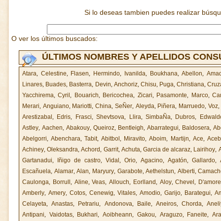
Si lo deseas tambien puedes realizar búsq
O ver los últimos buscados:
ÚLTIMOS NOMBRES Y APELLIDOS CON
Atara
,
Celestine
,
Flasen
,
Hermindo
,
Ivanilda
,
Boukhana
,
Abellon
,
Ama
Linares
,
Buades
,
Basterra
,
Devin
,
Anchoriz
,
Chisu
,
Puga
,
Christiana
,
Cruz
Yacchirema
,
Cyril
,
Bouarich
,
Bericochea
,
Zicari
,
Pasamonte
,
Marco
,
Ca
Merari
,
Anguiano
,
Mariotti
,
China
,
SeÑer
,
Aleyda
,
Piñera
,
Marruedo
,
Voz
Arestizabal
,
Edris
,
Frasci
,
Shevtsova
,
Llira
,
SimbaÑa
,
Dubros
,
Edwald
Astley
,
Aachen
,
Abakouy
,
Queiroz
,
Bentleigh
,
Abarrategui
,
Baldosera
,
Ab
Abelgorri
,
Abenchara
,
Tabit
,
Abitbol
,
Miravito
,
Aboim
,
Martijn
,
Ace
,
Aceb
Achiney
,
Oleksandra
,
Achord
,
Garrit
,
Achuta
,
Garcia de alcaraz
,
Lairihoy
,
Gartanadui
,
Iñigo de castro
,
Vidal
,
Orio
,
Agacino
,
Agatón
,
Gallardo
,
Escañuela
,
Alamar
,
Alan
,
Maryury
,
Garabote
,
Aethelstun
,
Alberti
,
Camach
Caulonga
,
Borrull
,
Aline
,
Veas
,
Allouch
,
Eorlland
,
Aloy
,
Chevel
,
D'amor
Amberly
,
Amery
,
Cotos
,
Cenewig
,
Vitales
,
Amodio
,
Garijo
,
Barategui
,
A
Celayeta
,
Anastas
,
Petrariu
,
Andonova
,
Baile
,
Aneiros
,
Chorda
,
Anel
Antipani
,
Vaidotas
,
Bukhari
,
Aoibheann
,
Gakou
,
Araguzo
,
Faneite
,
Ar