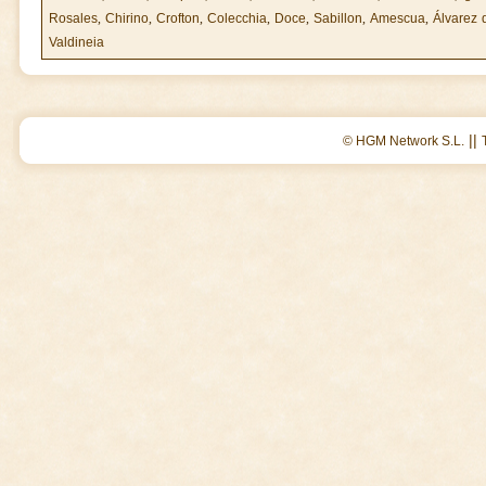
Rosales
,
Chirino
,
Crofton
,
Colecchia
,
Doce
,
Sabillon
,
Amescua
,
Álvarez 
Valdineia
||
© HGM Network S.L.