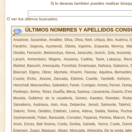
Si lo deseas tambien puedes realizar búsq
O ver los últimos buscados:
ÚLTIMOS NOMBRES Y APELLIDOS CON
Anashive
,
Susanibar
,
Amatller
,
Oliva
,
Oliva
,
Niell
,
Urtaza
,
Ibio
,
Audrina
,
S
Fandrón
,
Segovia
,
Auzmendi
,
Odulia
,
Ingelmo
,
Esqueda
,
Monroy
,
Mal
Giraldo
,
Ferrazón
,
Betzenuhya
,
Alieva
,
Janeczko
,
Gurich
,
Zuta
,
Inocenta
Larach
,
Armendariz
,
Wagnis
,
Azusena
,
Cadhla
,
Taule
,
Labazuy
,
Reco
Martzel
,
Baouchi
,
Amezquita
,
Forrellad
,
Erramuspe
,
Nahiara
,
Gabarrus
,
Blancart
,
Elgine
,
Obrer
,
Mychele
,
Kharim
,
Feeney
,
Aquilina
,
Bernardini
Cussío
,
Elche
,
Josune
,
Zancada
,
Edeline
,
Coarite
,
Yamileth
,
Ashlynn
Herschaft
,
Mascareñas
,
Gabaldon
,
Farah
,
Corrigan
,
Arzola
,
Ferrari
,
Ouriag
Restrepo
,
Jimmy
,
Telias
,
GuaÑa
,
Mena
,
Sadosa
,
Llavaneras
,
Duanis
,
D'em
Mouida
,
Gutiérrez de la cavallería
,
Gomez
,
Kaedee
,
Ramdan
,
Roda
Salvatierra
,
Audriana
,
Asin
,
Aixa
,
Delpeche
,
Jerrall
,
Salmonte
,
Talehot
Saturio
,
Toms
,
Geddes
,
Esteban
,
Leena
,
Adeva
,
Saidia
,
Naima
,
Pucha
Szymanowski
,
Fuber
,
Barazarte
,
Corvalan
,
Fayanas
,
Pereira
,
Maicon
,
Pa
Aruni
,
Erices
,
Ball llosera
,
Contu
,
Dorbia
,
Galvete
,
Yerovi
,
Cueto
,
Darne
Emerson
,
Zuazo
,
Marquez
,
Alisen
,
Moncada
,
Almendra
,
De la cerda
,
Igle