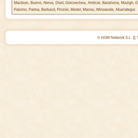
Maclean
,
Bueno
,
Nieva
,
Diart
,
Goicoechea
,
Amilcar
,
Barahona
,
Mazigh
,
G
Palomo
,
Palma
,
Barbacil
,
Pinzón
,
Medel
,
Manso
,
Winswode
,
Abarrategui
||
© HGM Network S.L.