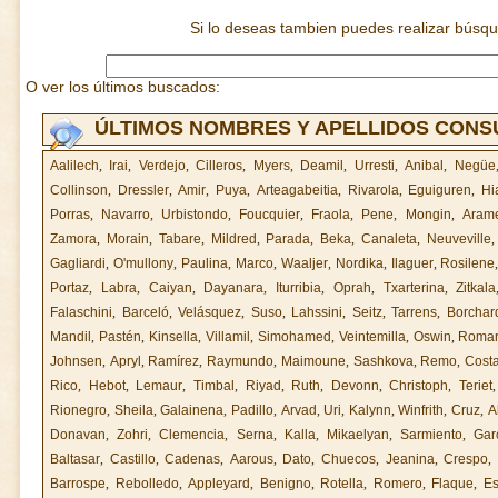
Si lo deseas tambien puedes realizar búsq
O ver los últimos buscados:
ÚLTIMOS NOMBRES Y APELLIDOS CON
Aalilech
,
Irai
,
Verdejo
,
Cilleros
,
Myers
,
Deamil
,
Urresti
,
Anibal
,
Negüe
Collinson
,
Dressler
,
Amir
,
Puya
,
Arteagabeitia
,
Rivarola
,
Eguiguren
,
Hi
Porras
,
Navarro
,
Urbistondo
,
Foucquier
,
Fraola
,
Pene
,
Mongin
,
Aram
Zamora
,
Morain
,
Tabare
,
Mildred
,
Parada
,
Beka
,
Canaleta
,
Neuveville
Gagliardi
,
O'mullony
,
Paulina
,
Marco
,
Waaljer
,
Nordika
,
Ilaguer
,
Rosilene
Portaz
,
Labra
,
Caiyan
,
Dayanara
,
Iturribia
,
Oprah
,
Txarterina
,
Zitkala
Falaschini
,
Barceló
,
Velásquez
,
Suso
,
Lahssini
,
Seitz
,
Tarrens
,
Borchar
Mandil
,
Pastén
,
Kinsella
,
Villamil
,
Simohamed
,
Veintemilla
,
Oswin
,
Romar
Johnsen
,
Apryl
,
Ramírez
,
Raymundo
,
Maimoune
,
Sashkova
,
Remo
,
Costa
Rico
,
Hebot
,
Lemaur
,
Timbal
,
Riyad
,
Ruth
,
Devonn
,
Christoph
,
Teriet
Rionegro
,
Sheila
,
Galainena
,
Padillo
,
Arvad
,
Uri
,
Kalynn
,
Winfrith
,
Cruz
,
A
Donavan
,
Zohri
,
Clemencia
,
Serna
,
Kalla
,
Mikaelyan
,
Sarmiento
,
Gar
Baltasar
,
Castillo
,
Cadenas
,
Aarous
,
Dato
,
Chuecos
,
Jeanina
,
Crespo
,
Barrospe
,
Rebolledo
,
Appleyard
,
Benigno
,
Rotella
,
Romero
,
Flaque
,
Es