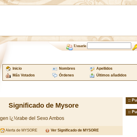
Usuario
Inicio
Nombres
Apellidos
Más Votados
Órdenes
Últimos añadidos
:: Pu
Significado de Mysore
:: Pu
igen ï¿½rabe del Sexo Ambos
Alerta de MYSORE
Ver Significado de MYSORE