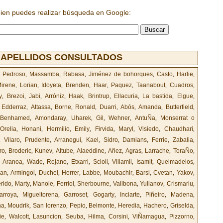
bien puedes realizar búsqueda en Google:
 APELLIDOS CONSULTADOS
,
Pedroso
,
Massamba
,
Rabasa
,
Jiménez de bohorques
,
Casto
,
Harlie
,
irene
,
Lorian
,
Idoyeta
,
Brenden
,
Haar
,
Paquez
,
Taanabout
,
Cuadros
,
y
,
Brezoi
,
Jabi
,
Arróniz
,
Haak
,
Brintrup
,
Ellacuria
,
La bastida
,
Elgue
,
,
Edderraz
,
Attassa
,
Borne
,
Ronald
,
Duarri
,
Abós
,
Amanda
,
Butterfield
,
Benhamed
,
Amondaray
,
Uharek
,
Gil
,
Wehner
,
AntuÑa
,
Monserrat o
Orelia
,
Honani
,
Hermilio
,
Emily
,
Firvida
,
Maryl
,
Visiedo
,
Chaudhari
,
,
Vilaro
,
Prudente
,
Arranegui
,
Kael
,
Sidro
,
Damians
,
Ferrie
,
Zabalia
,
ro
,
Broderic
,
Kunev
,
Altube
,
Alaeddine
,
Añez
,
Agras
,
Larrache
,
ToraÑo
,
,
Aranoa
,
Wade
,
Rejano
,
Etxarri
,
Scioli
,
Villamil
,
Isamit
,
Queimadelos
,
han
,
Armingol
,
Duchel
,
Herrer
,
Labbe
,
Moubachir
,
Barsi
,
Cvetan
,
Yakov
,
erido
,
Marty
,
Manole
,
Ferriol
,
Sherbourne
,
Vallbona
,
Yulianov
,
Crismariu
,
larroya
,
Migueltorena
,
Garroset
,
Gogarty
,
Inciarte
,
Piñeiro
,
Madena
,
na
,
Moudrik
,
San lorenzo
,
Pepio
,
Belmonte
,
Heredia
,
Hachero
,
Griselda
,
ie
,
Walcott
,
Lasuncion
,
Seuba
,
Hilma
,
Corsini
,
ViÑamagua
,
Pizzorno
,