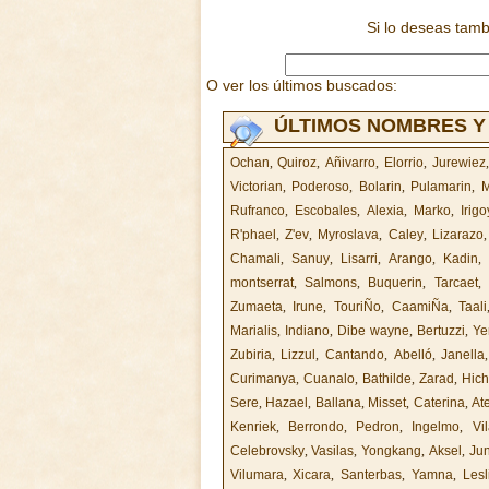
Si lo deseas tam
O ver los últimos buscados:
ÚLTIMOS NOMBRES Y
Ochan
,
Quiroz
,
Añivarro
,
Elorrio
,
Jurewiez
Victorian
,
Poderoso
,
Bolarin
,
Pulamarin
,
M
Rufranco
,
Escobales
,
Alexia
,
Marko
,
Irigo
R'phael
,
Z'ev
,
Myroslava
,
Caley
,
Lizarazo
Chamali
,
Sanuy
,
Lisarri
,
Arango
,
Kadin
,
montserrat
,
Salmons
,
Buquerin
,
Tarcaet
,
Zumaeta
,
Irune
,
TouriÑo
,
CaamiÑa
,
Taali
Marialis
,
Indiano
,
Dibe wayne
,
Bertuzzi
,
Ye
Zubiria
,
Lizzul
,
Cantando
,
Abelló
,
Janella
Curimanya
,
Cuanalo
,
Bathilde
,
Zarad
,
Hic
Sere
,
Hazael
,
Ballana
,
Misset
,
Caterina
,
At
Kenriek
,
Berrondo
,
Pedron
,
Ingelmo
,
Vi
Celebrovsky
,
Vasilas
,
Yongkang
,
Aksel
,
Ju
Vilumara
,
Xicara
,
Santerbas
,
Yamna
,
Lesl