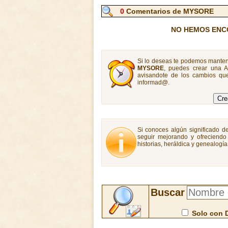
0
Comentarios de MYSORE
NO HEMOS ENC
Si lo deseas te podemos manten
MYSORE
, puedes crear una 
avisandote de los cambios que
informad@.
Si conoces algún significado d
seguir mejorando y ofreciendo
historias, heráldica y genealogí
Buscar
Solo con 