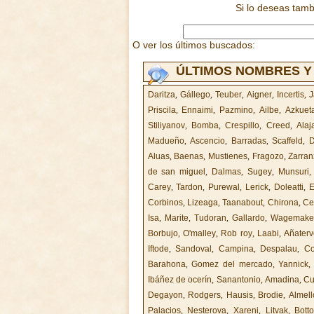
Si lo deseas tam
O ver los últimos buscados:
ÚLTIMOS NOMBRES Y
Daritza
,
Gállego
,
Teuber
,
Aigner
,
Incertis
,
J
Priscila
,
Ennaimi
,
Pazmino
,
Ailbe
,
Azkuet
Stiliyanov
,
Bomba
,
Crespillo
,
Creed
,
Alaj
Madueño
,
Ascencio
,
Barradas
,
Scaffeld
,
D
Aluas
,
Baenas
,
Mustienes
,
Fragozo
,
Zarran
de san miguel
,
Dalmas
,
Sugey
,
Munsuri
Carey
,
Tardon
,
Purewal
,
Lerick
,
Doleatti
,
E
Corbinos
,
Lizeaga
,
Taanabout
,
Chirona
,
Ce
Isa
,
Marite
,
Tudoran
,
Gallardo
,
Wagemake
Borbujo
,
O'malley
,
Rob roy
,
Laabi
,
Añater
Iftode
,
Sandoval
,
Campina
,
Despalau
,
Co
Barahona
,
Gomez del mercado
,
Yannick
Ibáñez de ocerín
,
Sanantonio
,
Amadina
,
Cu
Degayon
,
Rodgers
,
Hausis
,
Brodie
,
Almel
Palacios
,
Nesterova
,
Xareni
,
Litvak
,
Bott