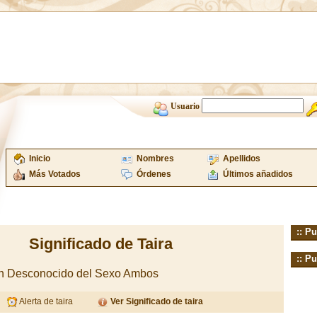
Usuario
Inicio
Nombres
Apellidos
Más Votados
Órdenes
Últimos añadidos
:: Pu
Significado de Taira
:: Pu
gen Desconocido del Sexo Ambos
Alerta de taira
Ver Significado de taira