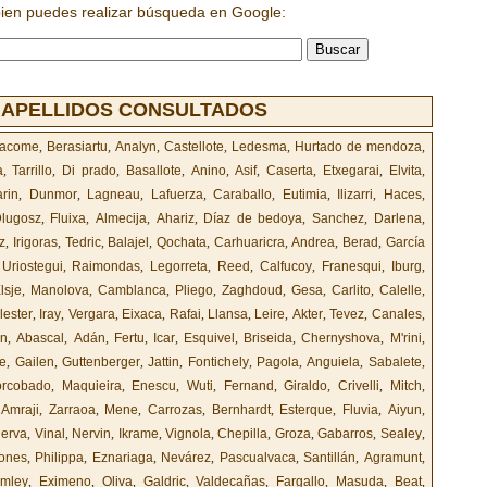
bien puedes realizar búsqueda en Google:
 APELLIDOS CONSULTADOS
acome
,
Berasiartu
,
Analyn
,
Castellote
,
Ledesma
,
Hurtado de mendoza
,
a
,
Tarrillo
,
Di prado
,
Basallote
,
Anino
,
Asif
,
Caserta
,
Etxegarai
,
Elvita
,
arin
,
Dunmor
,
Lagneau
,
Lafuerza
,
Caraballo
,
Eutimia
,
Ilizarri
,
Haces
,
lugosz
,
Fluixa
,
Almecija
,
Ahariz
,
Díaz de bedoya
,
Sanchez
,
Darlena
,
z
,
Irigoras
,
Tedric
,
Balajel
,
Qochata
,
Carhuaricra
,
Andrea
,
Berad
,
García
,
Uriostegui
,
Raimondas
,
Legorreta
,
Reed
,
Calfucoy
,
Franesqui
,
Iburg
,
lsje
,
Manolova
,
Camblanca
,
Pliego
,
Zaghdoud
,
Gesa
,
Carlito
,
Calelle
,
lester
,
Iray
,
Vergara
,
Eixaca
,
Rafai
,
Llansa
,
Leire
,
Akter
,
Tevez
,
Canales
,
n
,
Abascal
,
Adán
,
Fertu
,
Icar
,
Esquivel
,
Briseida
,
Chernyshova
,
M'rini
,
ve
,
Gailen
,
Guttenberger
,
Jattin
,
Fontichely
,
Pagola
,
Anguiela
,
Sabalete
,
rcobado
,
Maquieira
,
Enescu
,
Wuti
,
Fernand
,
Giraldo
,
Crivelli
,
Mitch
,
,
Amraji
,
Zarraoa
,
Mene
,
Carrozas
,
Bernhardt
,
Esterque
,
Fluvia
,
Aiyun
,
erva
,
Vinal
,
Nervin
,
Ikrame
,
Vignola
,
Chepilla
,
Groza
,
Gabarros
,
Sealey
,
lones
,
Philippa
,
Eznariaga
,
Nevárez
,
Pascualvaca
,
Santillán
,
Agramunt
,
omley
,
Eximeno
,
Oliva
,
Galdric
,
Valdecañas
,
Fargallo
,
Masuda
,
Beat
,