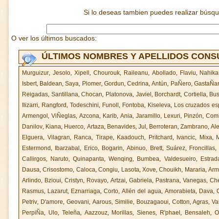
Si lo deseas tambien puedes realizar búsq
O ver los últimos buscados:
ÚLTIMOS NOMBRES Y APELLIDOS CON
Murguizur
,
Jesolo
,
Xipell
,
Chourouk
,
Raileanu
,
Abollado
,
Flaviu
,
Nahika
Isbert
,
Baldean
,
Saya
,
Plomer
,
Gordun
,
Cedrina
,
Antún
,
PaÑero
,
GastaÑa
Reigadas
,
Santillana
,
Chocan
,
Platonova
,
Javiel
,
Borchardt
,
Cortiella
,
Bus
Ilizarri
,
Rangford
,
Todeschini
,
Funoll
,
Fontoba
,
Kiseleva
,
Los cruzados es
Armengol
,
ViÑeglas
,
Azcona
,
Karib
,
Ania
,
Jaramillo
,
Lexuri
,
Pinzón
,
Com
Danilov
,
Kiana
,
Huerco
,
Artaza
,
Benavides
,
Jul
,
Berroteran
,
Zambrano
,
Al
Elguera
,
Vilagran
,
Ranca
,
Tirape
,
Kaadouch
,
Pritchard
,
Ivancic
,
Mixa
,
Estermond
,
Ibarzabal
,
Erico
,
Bogarin
,
Abinuo
,
Brett
,
Suárez
,
Froncillas
Callirgos
,
Naruto
,
Quinapanta
,
Wenqing
,
Bumbea
,
Valdesueiro
,
Estrad
Dausa
,
Crisostomo
,
Caloca
,
Congiu
,
Lasota
,
Xove
,
Chouikh
,
Mararia
,
Arm
Arlindo
,
Bzioui
,
Cristyn
,
Rovayo
,
Artzai
,
Gabriela
,
Pastrana
,
Vanegas
,
Che
Rasmus
,
Lazarut
,
Eznarriaga
,
Corto
,
Allén del agua
,
Amorabieta
,
Dava
,
Petriv
,
D'amore
,
Geovani
,
Aarous
,
Similie
,
Bouzagaoui
,
Cotton
,
Agras
,
Va
PerpiÑa
,
Ulo
,
Teleña
,
Aazzouz
,
Morillas
,
Sienes
,
R'phael
,
Bensaleh
,
O