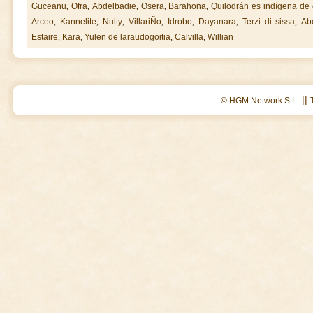
Guceanu
,
Ofra
,
Abdelbadie
,
Osera
,
Barahona
,
Quilodrán es indígena de 
Arceo
,
Kannelite
,
Nulty
,
VillariÑo
,
Idrobo
,
Dayanara
,
Terzi di sissa
,
Ab
Estaire
,
Kara
,
Yulen de laraudogoitia
,
Calvilla
,
Willian
||
© HGM Network S.L.