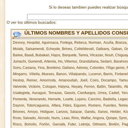
Si lo deseas tambien puedes realizar búsq
O ver los últimos buscados:
ÚLTIMOS NOMBRES Y APELLIDOS CON
Devony
,
Hospital
,
Aguinsaca
,
Fortega
,
Rebeca
,
Norman
,
Acuña
,
Branza
Molats
,
Salsamendi
,
Echeyde
,
Brines
,
Collelldevall
,
Galbany
,
Gaban
,
Gr
Bailee
,
Baadi
,
Bubakari
,
Hajos
,
Barquete
,
Tamra
,
Vilcazan
,
Nouh
,
Chigua
Jumachi
,
Gumendi
,
Artemia
,
Ho
,
Villemur
,
Grandallana
,
Sedarri
,
Barahon
Sons
,
Casiana
,
Yina
,
Bombino
,
Gallano
,
Adsney
,
Colombo
,
Yñigo genio
,
Mingarro
,
Villella
,
Mueses
,
Banon
,
Villalpando
,
Luceron
,
Barris
,
Fortanell
Heslop
,
Reiner
,
Amorrosta
,
Amanoullah
,
Joell
,
Coiro
,
Docampo
,
Yamu
Valverde
,
Victoire
,
Cologan
,
Halyna
,
Neyaly
,
Ferron
,
Ballin
,
Talamillo
,
Ab
Usategieta
,
Aucaguir
,
Terrazas
,
Gasols
,
Cienfuegos
,
Urrea
,
Cadell
,
Yer
Pomenta
,
Venerando
,
Herrarte
,
Loarte
,
Lujano
,
Cancino
,
Badiella
,
Legar
Dayron
,
Totoricaguena
,
Alfara
,
Fides
,
Eiguren
,
Romero
,
Fuentes
,
Temis
Briones
,
Arroyo
,
Hidiguer
,
Lanzos
,
Salazar
,
Gandu
,
Xanxo
,
Helder
,
Kr
Rose
,
Salvado
,
Alcrudo
,
Nuris
,
Leao
,
Rino
,
Waflar
,
Angora
,
Quispe
,
Synn
Risco
,
Bohollo
,
Forlón
,
Garoafa
,
Futer
,
Lebrija
,
Ortmann
,
Bretón
,
Pag