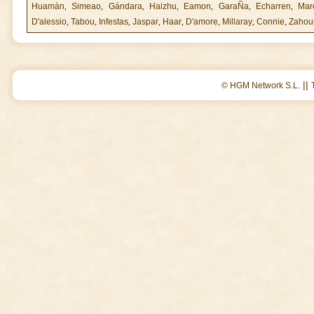
Huamàn
,
Simeao
,
Gándara
,
Haizhu
,
Eamon
,
GaraÑa
,
Echarren
,
Mar
D'alessio
,
Tabou
,
Infestas
,
Jaspar
,
Haar
,
D'amore
,
Millaray
,
Connie
,
Zaho
||
© HGM Network S.L.