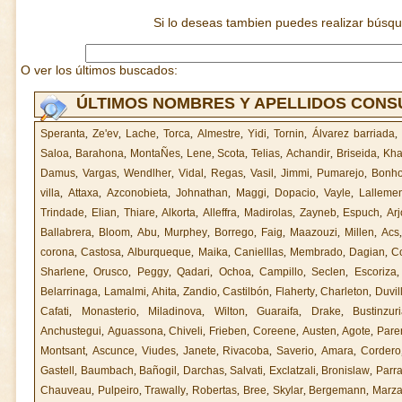
Si lo deseas tambien puedes realizar búsq
O ver los últimos buscados:
ÚLTIMOS NOMBRES Y APELLIDOS CON
Speranta
,
Ze'ev
,
Lache
,
Torca
,
Almestre
,
Yidi
,
Tornin
,
Álvarez barriada
,
Saloa
,
Barahona
,
MontaÑes
,
Lene
,
Scota
,
Telias
,
Achandir
,
Briseida
,
Kha
Damus
,
Vargas
,
Wendlher
,
Vidal
,
Regas
,
Vasil
,
Jimmi
,
Pumarejo
,
Bonh
villa
,
Attaxa
,
Azconobieta
,
Johnathan
,
Maggi
,
Dopacio
,
Vayle
,
Lallemen
Trindade
,
Elian
,
Thiare
,
Alkorta
,
Alleffra
,
Madirolas
,
Zayneb
,
Espuch
,
Ar
Ballabrera
,
Bloom
,
Abu
,
Murphey
,
Borrego
,
Faig
,
Maazouzi
,
Millen
,
Acs
corona
,
Castosa
,
Alburqueque
,
Maika
,
Canielllas
,
Membrado
,
Dagian
,
C
Sharlene
,
Orusco
,
Peggy
,
Qadari
,
Ochoa
,
Campillo
,
Seclen
,
Escoriza
Belarrinaga
,
Lamalmi
,
Ahita
,
Zandio
,
Castilbón
,
Flaherty
,
Charleton
,
Duvil
Cafati
,
Monasterio
,
Miladinova
,
Wilton
,
Guaraifa
,
Drake
,
Bustinzur
Anchustegui
,
Aguassona
,
Chiveli
,
Frieben
,
Coreene
,
Austen
,
Agote
,
Paren
Montsant
,
Ascunce
,
Viudes
,
Janete
,
Rivacoba
,
Saverio
,
Amara
,
Cordero
Gastell
,
Baumbach
,
Bañogil
,
Darchas
,
Salvati
,
Exclatzali
,
Bronislaw
,
Parra
Chauveau
,
Pulpeiro
,
Trawally
,
Robertas
,
Bree
,
Skylar
,
Bergemann
,
Marz