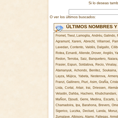
Si lo deseas tam
O ver los últimos buscados:
ÚLTIMOS NOMBRES Y
Fromet
,
Tiwul
,
Lamoglia
,
Andréu
,
Galindo
,
Agramunt
,
Xareni
,
Abrecht
,
Villarroel
,
Pam
Lavedan
,
Contento
,
Valdés
,
Dalgallo
,
Cilib
Rotea
,
Eznardi
,
Allende
,
Drover
,
Anglés
,
Y
Redon
,
Terroba
,
Saiz
,
Banquetero
,
Naiara
Frasier
,
Espun
,
Soldatova
,
Recio
,
Vinalay
Atamanyuk
,
Achondo
,
Benitez
,
Soukaina
Layza
,
Mújica
,
Yabeta
,
Nesterova
,
Armen
Franzi
,
Gallinero
,
Piuri
,
Asim
,
GraÑa
,
Crist
Lista
,
Cortal
,
Artair
,
Irai
,
Driessen
,
Alemá
Velastin
,
Dahba
,
Hachero
,
Khubchandani
MaÑon
,
Djoudi
,
Gerre
,
Medina
,
Escarto
,
L
Chamadoira
,
Ipa
,
Barahona
,
Brevers
,
Oma
Sigerico
,
Luczka
,
Decluet
,
Landa
,
Moruz
Zumalave
,
Albisoru
,
Alamo
,
Fallegas
,
Armst