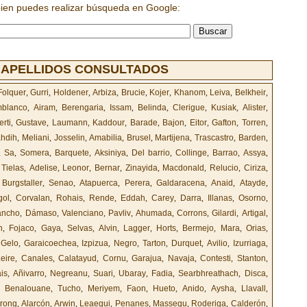
bien puedes realizar búsqueda en Google:
 APELLIDOS CONSULTADOS
Folquer
,
Gurri
,
Holdener
,
Arbiza
,
Brucie
,
Kojer
,
Khanom
,
Leiva
,
Belkheir
,
blanco
,
Airam
,
Berengaria
,
Issam
,
Belinda
,
Clerigue
,
Kusiak
,
Alister
,
erti
,
Gustave
,
Laumann
,
Kaddour
,
Barade
,
Bajon
,
Eitor
,
Gafton
,
Torren
,
ahdih
,
Meliani
,
Josselin
,
Amabilia
,
Brusel
,
Martijena
,
Trascastro
,
Barden
,
,
Sa
,
Somera
,
Barquete
,
Aksiniya
,
Del barrio
,
Collinge
,
Barrao
,
Assya
,
,
Tielas
,
Adelise
,
Leonor
,
Bernar
,
Zinayida
,
Macdonald
,
Relucio
,
Ciriza
,
,
Burgstaller
,
Senao
,
Atapuerca
,
Perera
,
Galdaracena
,
Anaid
,
Atayde
,
gol
,
Corvalan
,
Rohais
,
Rende
,
Eddah
,
Carey
,
Darra
,
Illanas
,
Osorno
,
ancho
,
Dámaso
,
Valenciano
,
Pavliv
,
Ahumada
,
Corrons
,
Gilardi
,
Artigal
,
n
,
Fojaco
,
Gaya
,
Selvas
,
Alvin
,
Lagger
,
Horts
,
Bermejo
,
Mara
,
Orias
,
,
Gelo
,
Garaicoechea
,
Izpizua
,
Negro
,
Tarton
,
Durquet
,
Avilio
,
Izurriaga
,
eire
,
Canales
,
Calatayud
,
Cornu
,
Garajua
,
Navaja
,
Contesti
,
Stanton
,
is
,
Añivarro
,
Negreanu
,
Suari
,
Ubaray
,
Fadia
,
Searbhreathach
,
Disca
,
,
Benalouane
,
Tucho
,
Meriyem
,
Faon
,
Hueto
,
Anido
,
Aysha
,
Llavall
,
rong
,
Alarcón
,
Arwin
,
Leaegui
,
Penanes
,
Massegu
,
Roderiga
,
Calderón
,