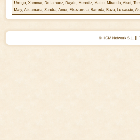
Urrego
,
Xammar
,
De la nuez
,
Dayón
,
Merediz
,
Matito
,
Miranda
,
Atset
,
Ter
Maty
,
Atidamana
,
Zandra
,
Amor
,
Etxezarreta
,
Barreda
,
Baza
,
Lo cascio
,
Al
||
© HGM Network S.L.