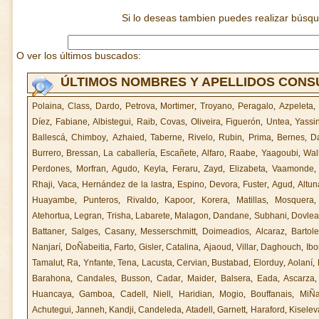
Si lo deseas tambien puedes realizar búsq
O ver los últimos buscados:
ÚLTIMOS NOMBRES Y APELLIDOS CON
Polaina
,
Class
,
Dardo
,
Petrova
,
Mortimer
,
Troyano
,
Peragalo
,
Azpeleta
,
Díez
,
Fabiane
,
Albistegui
,
Raib
,
Covas
,
Oliveira
,
Figuerón
,
Untea
,
Yassin
Ballescá
,
Chimboy
,
Azhaied
,
Taberne
,
Rivelo
,
Rubin
,
Prima
,
Bernes
,
Da
Burrero
,
Bressan
,
La caballería
,
Escañete
,
Alfaro
,
Raabe
,
Yaagoubi
,
Wal
Perdones
,
Morfran
,
Agudo
,
Keyla
,
Feraru
,
Zayd
,
Elizabeta
,
Vaamonde
Rhaji
,
Vaca
,
Hernández de la lastra
,
Espino
,
Devora
,
Fuster
,
Agud
,
Altun
Huayambe
,
Punteros
,
Rivaldo
,
Kapoor
,
Korera
,
Matillas
,
Mosquera
Atehortua
,
Legran
,
Trisha
,
Labarete
,
Malagon
,
Dandane
,
Subhani
,
Dovlea
Battaner
,
Salges
,
Casany
,
Messerschmitt
,
Doimeadios
,
Alcaraz
,
Bartole
Nanjarí
,
DoÑabeitia
,
Farto
,
Gisler
,
Catalina
,
Ajaoud
,
Villar
,
Daghouch
,
Ibo
Tamalut
,
Ra
,
Ynfante
,
Tena
,
Lacusta
,
Cervian
,
Bustabad
,
Elorduy
,
Aolaní
,
Barahona
,
Candales
,
Busson
,
Cadar
,
Maider
,
Balsera
,
Eada
,
Ascarza
Huancaya
,
Gamboa
,
Cadell
,
Niell
,
Haridian
,
Mogio
,
Bouffanais
,
MiÑ
Achutegui
,
Janneh
,
Kandji
,
Candeleda
,
Atadell
,
Garnett
,
Haraford
,
Kiselev